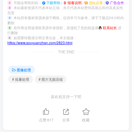
可能会帮助到你：
下载帮助
|
报毒说明
|
进站必看
|
广告合作
2
本站素材资源不代表本站立场，并不代表本站赞同其观点和对其真实性
3
负责
本站所有素材资源来源于网络，仅供学习与参考，请于下载后24小时内
4
删除
若作商业用途请联系原作者授权，若侵犯了您的权益请
联系站长
进
5
行删除
如需要转载请注明文章出处，本文链接：
6
https://www.souyuanzhan.com/2823.html
THE END
图像处理
# 批量处理
# 图片无损压缩
喜欢就支持一下吧
点赞
617
分享
收藏