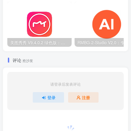
美图秀秀 V9.4.0.2 绿色版：无广告 PC 图片处理工具
RMBG-2-Studio V2.0：专
评论
抢沙发
请登录后发表评论
登录
注册