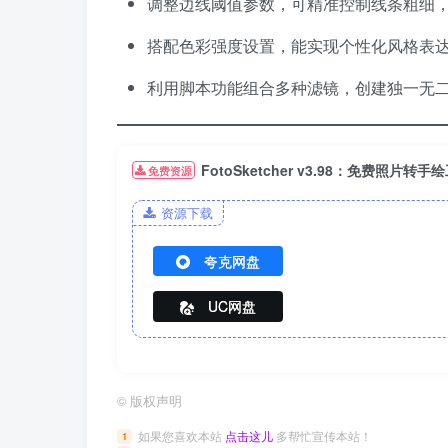
调整边线阈值参数，可精准控制线条粗细
搭配色彩强度设置，能实现个性化风格表
利用脚本功能组合多种滤镜，创建独一无
FotoSketcher v3.98：免费照片转手
免费资源
资源下载
夸克网盘
UC网盘
©
版权声明
如果您喜欢本站
点击这儿
多帮忙宣传本站！
1