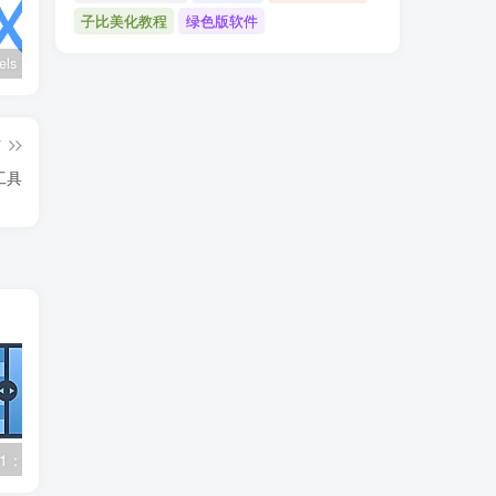
子比美化教程
绿色版软件
wx_channels V250621：微信视频号下载工具|支持Win/macOS
Ultimate Vocal Remover v5.6.0汉化版：一键人声分离工具
BongoCat v0.8.2：跨平台桌面互动猫咪随加30款皮肤
篇
大工具
Upscayl v2.15.1：AI 图像无损放大神器
Topaz Photo Pro v1.1.1 高级版：AI 图片降噪工具