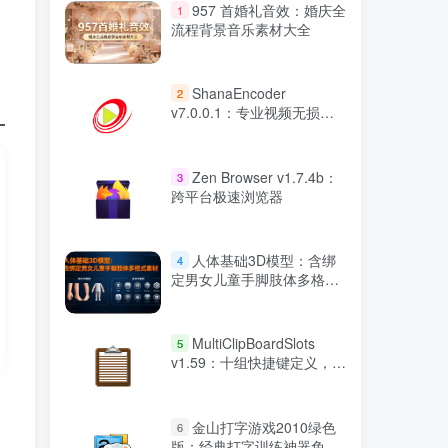
957 首婚礼音效：婚庆全
1
流程背景音乐素材大全
ShanaEncoder
2
v7.0.0.1：专业视频无损压
缩与高效转换工具
Zen Browser v1.7.4b：
3
跨平台极速浏览器
人体基础3D模型：含绑
4
定男女儿童手脚肢体多格式
素材
MultiClipBoardSlots
5
v1.59：十组快捷键定义，高
效剪贴板管理工具
金山打字游戏2010绿色
6
版：经典打字训练神器免费