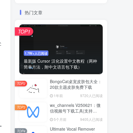
热门文章
TOP1
处
1.7W+人已阅读
最新版 Cursor 汉化设置中文教程（两种
简单方法，附中文语言包下载）
，
BongoCat桌宠皮肤包大全：
TOP2
20款主题皮肤免费下载
1年前
9720人已阅读
wx_channels V250621：微
TOP3
信视频号下载工具|支持
Win/macOS
5个月前
9405人已阅读
Ultimate Vocal Remover
TOP4