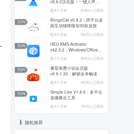
v5.6.0汉化版：一键人声分
离工具
8个月前
9394人已阅读
BongoCat v0.8.2：跨平台桌
TOP5
面互动猫咪随加30款皮肤
8个月前
8825人已阅读
HEU KMS Activator
TOP6
v42.3.2：Windows/Office智
能激活工具
1个月前
8653人已阅读
番茄免费小说会员版
TOP7
v6.9.1.32：解锁全本畅读
9个月前
8626人已阅读
Simple Live V1.8.6：多平台
TOP8
直播聚合工具
4个月前
7878人已阅读
随机推荐