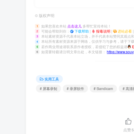
©
版权声明
如果您喜欢本站
点击这儿
多帮忙宣传本站！
1
可能会帮助到你：
下载帮助
|
报毒说明
|
进站必看
2
本站素材资源不代表本站立场，并不代表本站赞同其观点
3
本站所有素材资源来源于网络，仅供学习与参考，请于下载
4
若作商业用途请联系原作者授权，若侵犯了您的权益请
5
如需要转载请注明文章出处，本文链接：
https://www.sou
6
实用工具
# 屏幕录制
# 录屏软件
# Bandicam
# 高
点赞
5