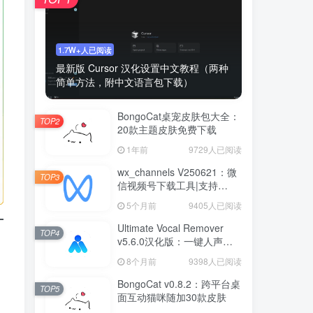
1.7W+人已阅读
最新版 Cursor 汉化设置中文教程（两种
简单方法，附中文语言包下载）
BongoCat桌宠皮肤包大全：
TOP2
20款主题皮肤免费下载
1年前
9729人已阅读
wx_channels V250621：微
TOP3
信视频号下载工具|支持
Win/macOS
5个月前
9405人已阅读
Ultimate Vocal Remover
TOP4
v5.6.0汉化版：一键人声分
离工具
8个月前
9398人已阅读
BongoCat v0.8.2：跨平台桌
TOP5
面互动猫咪随加30款皮肤