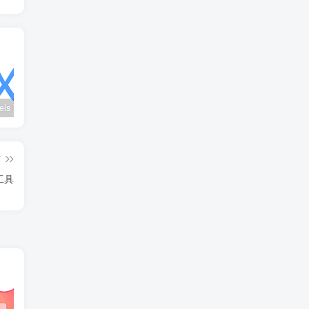
wx_channels V250621：微信视频号下载工具|支持Win/macOS
Ultimate Vocal Remover v5.6.0汉化版：一键人声分离工具
BongoCat v0.8.2：跨平台桌面互动猫咪随加30款皮肤
篇
辑工具