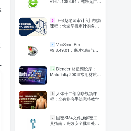
v16.1.1088.64：纯净无广告
便携
截
正保赵老师审计入门视频
3
课程：快速掌握审计实务与
求职技巧
VueScan Pro
顿
4
v9.8.49.01：底片扫描与
RAW 图像转换工具
Blender 材质预设库：
5
Materialiq 200组常用材质合
集
人体十二部刮痧视频课
6
程：全身刮痧手法完整教学
国密SM4文件加解密工
7
具指南：高效安全批量处理
软件