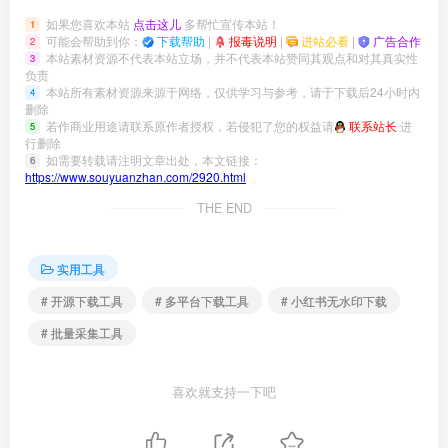
如果您喜欢本站
点击这儿
多帮忙宣传本站！
1
可能会帮助到你：
下载帮助
|
报毒说明
|
进站必看
|
广告合作
2
本站素材资源不代表本站立场，并不代表本站赞同其观点和对其真实性
3
负责
本站所有素材资源来源于网络，仅供学习与参考，请于下载后24小时内
4
删除
若作商业用途请联系原作者授权，若侵犯了您的权益请
联系站长
进
5
行删除
如需要转载请注明文章出处，本文链接：
6
https://www.souyuanzhan.com/2920.html
THE END
实用工具
# 开源下载工具
# 多平台下载工具
# 小红书无水印下载
# 批量采集工具
喜欢就支持一下吧