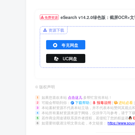
eSearch v14.2.0绿色版：截屏OC
免费资源
资源下载
夸克网盘
UC网盘
©
版权声明
如果您喜欢本站
点击这儿
多帮忙宣传本站！
1
可能会帮助到你：
下载帮助
|
报毒说明
|
进站必看
2
本站素材资源不代表本站立场，并不代表本站赞同其观点
3
本站所有素材资源来源于网络，仅供学习与参考，请于下载
4
若作商业用途请联系原作者授权，若侵犯了您的权益请
5
如需要转载请注明文章出处，本文链接：
https://www.sou
6