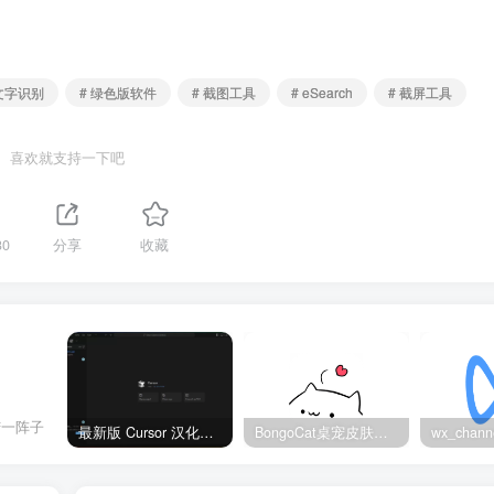
R文字识别
# 绿色版软件
# 截图工具
# eSearch
# 截屏工具
喜欢就支持一下吧
30
分享
收藏
苦一阵子
最新版 Cursor 汉化设置中文教程（两种简单方法，附中文语言包下载）
BongoCat桌宠皮肤包大全：20款主题皮肤免费下载