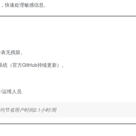
制，快速处理敏感信息。
册表无残留。
nux系统（官方GitHub持续更新）。
/运维人员
均节省用户时间2.1小时/周