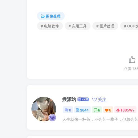
图像处理
# 电脑软件
# 实用工具
# 图片处理
# OC
点赞
18
搜源站
关注
0
3844
6
6
1805W+
人生就像一杯茶，不会苦一辈子，但总会