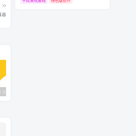
子比美化教程
绿色版软件
篇
查看器
闪雷字幕下载器 V2.1：迅雷 API 精准字幕匹配工具
Remove-MS-Edge卸载工具：彻底移除系统中Edge浏览器