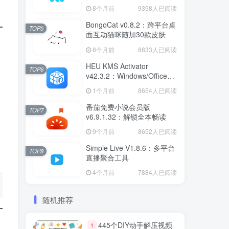
离工具
8个月前
9398人已阅读
BongoCat v0.8.2：跨平台桌
TOP5
面互动猫咪随加30款皮肤
8个月前
8833人已阅读
HEU KMS Activator
TOP6
v42.3.2：Windows/Office智
能激活工具
1个月前
8654人已阅读
番茄免费小说会员版
TOP7
v6.9.1.32：解锁全本畅读
9个月前
8652人已阅读
Simple Live V1.8.6：多平台
TOP8
直播聚合工具
4个月前
7884人已阅读
随机推荐
445个DIY动手解压视频
1