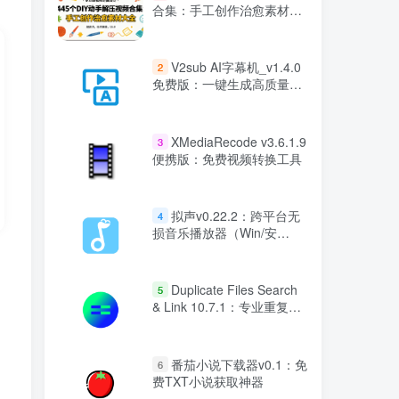
合集：手工创作治愈素材大
全
V2sub AI字幕机_v1.4.0
2
免费版：一键生成高质量字
幕工具
XMediaRecode v3.6.1.9
3
便携版：免费视频转换工具
拟声v0.22.2：跨平台无
4
损音乐播放器（Win/安
卓/Web）
Duplicate Files Search
5
& Link 10.7.1：专业重复文
件查找与清理工具
番茄小说下载器v0.1：免
6
费TXT小说获取神器