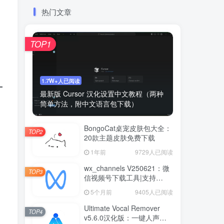
热门文章
TOP1
1.7W+人已阅读
最新版 Cursor 汉化设置中文教程（两种
简单方法，附中文语言包下载）
BongoCat桌宠皮肤包大全：
TOP2
20款主题皮肤免费下载
1年前
9729人已阅读
wx_channels V250621：微
TOP3
信视频号下载工具|支持
Win/macOS
5个月前
9405人已阅读
Ultimate Vocal Remover
TOP4
v5.6.0汉化版：一键人声分