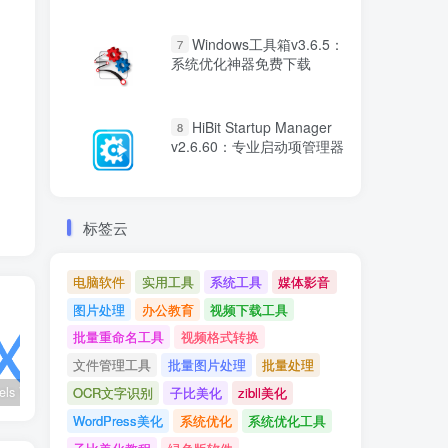
Windows工具箱v3.6.5：
7
系统优化神器免费下载
HiBit Startup Manager
8
v2.6.60：专业启动项管理器
标签云
电脑软件
实用工具
系统工具
媒体影音
图片处理
办公教育
视频下载工具
批量重命名工具
视频格式转换
文件管理工具
批量图片处理
批量处理
wx_channels V250621：微信视频号下载工具|支持Win/macOS
Ultimate Vocal Remover v5.6.0汉化版：一键人声分离工具
BongoCat v0.8.2：跨平台桌面互动猫咪随加30款皮肤
OCR文字识别
子比美化
zibll美化
WordPress美化
系统优化
系统优化工具