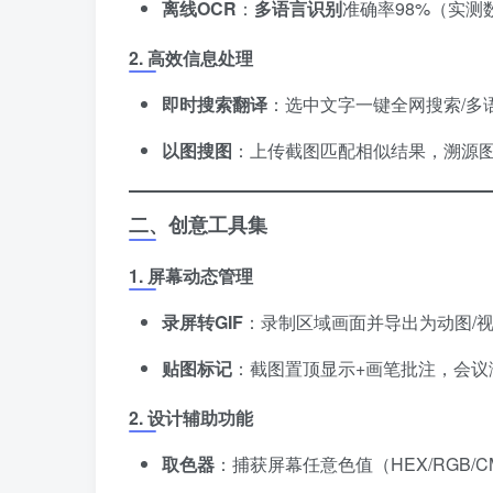
离线OCR
​：​
多语言识别
准确率98%（实
2. 高效信息处理
即时搜索翻译
​：选中文字一键全网搜索/多语
以图搜图
​：上传截图匹配相似结果，溯源
二、创意工具集
1. 屏幕动态管理
录屏转GIF
​：录制区域画面并导出为动图/视
贴图标记
​：截图置顶显示+画笔批注，会
2. 设计辅助功能
取色器
​：捕获屏幕任意色值（HEX/RGB