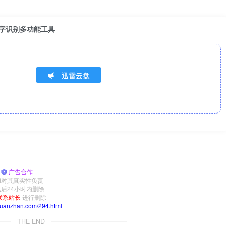
R+文字识别多功能工具
迅雷云盘
|
广告合作
和对其真实性负责
后24小时内删除
联系站长
进行删除
yuanzhan.com/294.html
THE END