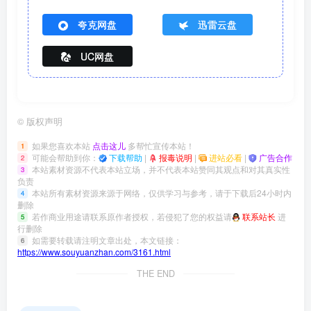
夸克网盘
迅雷云盘
UC网盘
©
版权声明
如果您喜欢本站
点击这儿
多帮忙宣传本站！
1
可能会帮助到你：
下载帮助
|
报毒说明
|
进站必看
|
广告合作
2
本站素材资源不代表本站立场，并不代表本站赞同其观点和对其真实性
3
负责
本站所有素材资源来源于网络，仅供学习与参考，请于下载后24小时内
4
删除
若作商业用途请联系原作者授权，若侵犯了您的权益请
联系站长
进
5
行删除
如需要转载请注明文章出处，本文链接：
6
https://www.souyuanzhan.com/3161.html
THE END