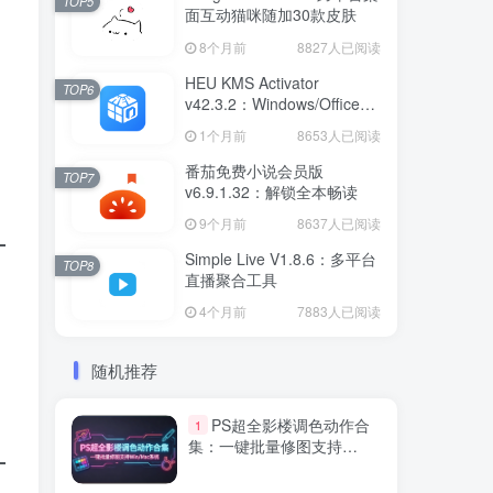
TOP5
面互动猫咪随加30款皮肤
8个月前
8827人已阅读
HEU KMS Activator
TOP6
v42.3.2：Windows/Office智
能激活工具
1个月前
8653人已阅读
番茄免费小说会员版
TOP7
v6.9.1.32：解锁全本畅读
9个月前
8637人已阅读
Simple Live V1.8.6：多平台
TOP8
直播聚合工具
4个月前
7883人已阅读
随机推荐
PS超全影楼调色动作合
1
集：一键批量修图支持
Win/Mac系统