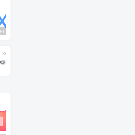
wx_channels V250621：微信视频号下载工具|支持Win/macOS
Ultimate Vocal Remover v5.6.0汉化版：一键人声分离工具
BongoCat v0.8.2：跨平台桌面互动猫咪随加30款皮肤
篇
试利器