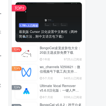
TOP1
1.7W+人已阅读
在
最新版 Cursor 汉化设置中文教程（两种
简单方法，附中文语言包下载）
BongoCat桌宠皮肤包大全：
TOP2
20款主题皮肤免费下载
1年前
9725人已阅读
wx_channels V250621：微
TOP3
信视频号下载工具|支持
Win/macOS
5个月前
9405人已阅读
义
Ultimate Vocal Remover
TOP4
v5.6.0汉化版：一键人声分
离工具
8个月前
9396人已阅读
BongoCat v0.8.2：跨平台桌