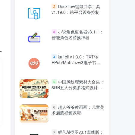
Deskflow键鼠共享工具
2
v1.19.0：跨平台设备控制
小说角色更名器v3.1.1：
3
智能角色名替换神器
kaf cli v1.3.6：TXT转
4
EPub/Mobi/azw3电子书制
作神器
中国风纹理素材大合集：
5
6GB五大分类多格式设计资
源
超人爷爷教画画：儿童美
6
术启蒙视频课程
鲜艺AI抠图v3.1离线版：
7