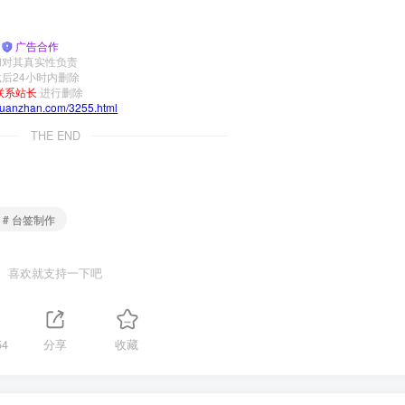
|
广告合作
和对其真实性负责
后24小时内删除
联系站长
进行删除
yuanzhan.com/3255.html
THE END
# 台签制作
喜欢就支持一下吧
54
分享
收藏