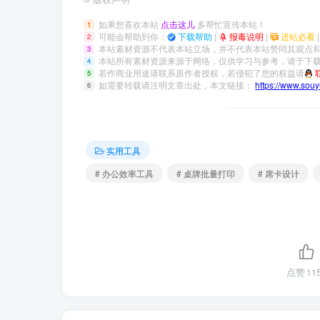
如果您喜欢本站
点击这儿
多帮忙宣传本站！
1
可能会帮助到你：
下载帮助
|
报毒说明
|
进站必看
2
本站素材资源不代表本站立场，并不代表本站赞同其观点
3
本站所有素材资源来源于网络，仅供学习与参考，请于下载
4
若作商业用途请联系原作者授权，若侵犯了您的权益请
5
如需要转载请注明文章出处，本文链接：
https://www.sou
6
实用工具
# 办公效率工具
# 桌牌批量打印
# 席卡设计
点赞
11