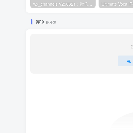
wx_channels V250621：微信视频号下载工具|支持Win/macOS
评论
抢沙发