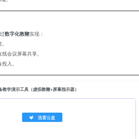
通过
数字化教鞭
实现：
差。
在线会议屏幕共享。
备投入。
文版：教师必备教学演示工具（虚拟教鞭+屏幕指示器）
迅雷云盘