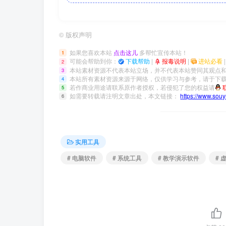
©
版权声明
如果您喜欢本站
点击这儿
多帮忙宣传本站！
1
可能会帮助到你：
下载帮助
|
报毒说明
|
进站必看
2
本站素材资源不代表本站立场，并不代表本站赞同其观点
3
本站所有素材资源来源于网络，仅供学习与参考，请于下载
4
若作商业用途请联系原作者授权，若侵犯了您的权益请
5
如需要转载请注明文章出处，本文链接：
https://www.sou
6
实用工具
# 电脑软件
# 系统工具
# 教学演示软件
# 