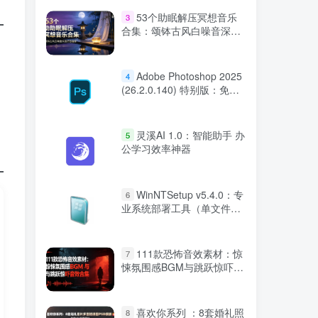
53个助眠解压冥想音乐
3
合集：颂钵古风白噪音深度
疗愈曲库
Adobe Photoshop 2025
4
(26.2.0.140) 特别版：免激
活AI修图
灵溪AI 1.0：智能助手 办
5
公学习效率神器
WinNTSetup v5.4.0：专
6
业系统部署工具（单文件绿
色版）
111款恐怖音效素材：惊
7
悚氛围感BGM与跳跃惊吓音
效合集
喜欢你系列 ：8套婚礼照
8