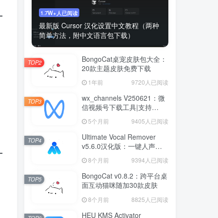
1.7W+人已阅读
最新版 Cursor 汉化设置中文教程（两种
简单方法，附中文语言包下载）
BongoCat桌宠皮肤包大全：
TOP2
20款主题皮肤免费下载
1年前
9720人已阅读
wx_channels V250621：微
TOP3
信视频号下载工具|支持
Win/macOS
5个月前
9405人已阅读
Ultimate Vocal Remover
TOP4
v5.6.0汉化版：一键人声分
离工具
8个月前
9394人已阅读
BongoCat v0.8.2：跨平台桌
TOP5
面互动猫咪随加30款皮肤
8个月前
8825人已阅读
HEU KMS Activator