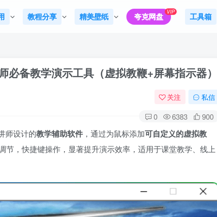
VIP
用
教程分享
精美壁纸
夸克网盘
工具箱
0 中文版：教师必备教学演示工具（虚拟教鞭+屏幕指示器
关注
私信
0
6383
900
教师、讲师设计的
教学辅助软件
，通过为鼠标添加
可自定义的虚拟教
度调节，快捷键操作，显著提升演示效率，适用于课堂教学、线上