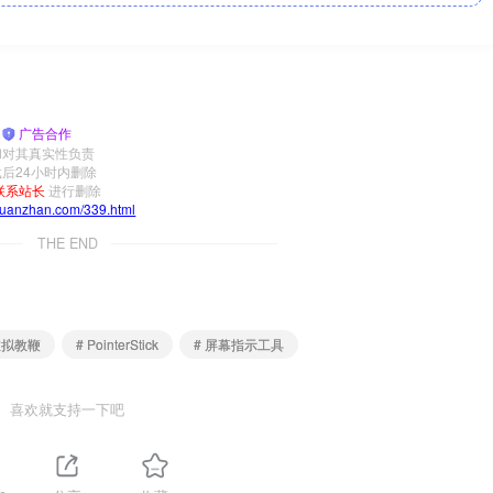
|
广告合作
和对其真实性负责
后24小时内删除
联系站长
进行删除
yuanzhan.com/339.html
THE END
虚拟教鞭
# PointerStick
# 屏幕指示工具
喜欢就支持一下吧