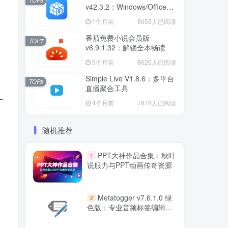
TOP6
v42.3.2：Windows/Office智
能激活工具
1个月前
8653人已阅读
番茄免费小说会员版
TOP7
v6.9.1.32：解锁全本畅读
9个月前
8626人已阅读
Simple Live V1.8.6：多平台
TOP8
直播聚合工具
4个月前
7878人已阅读
随机推荐
PPT大神作品合集：秋叶
1
说服力与PPT动画传奇资源
Metatogger v7.6.1.0 绿
2
色版：专业音频标签编辑与
管理工具