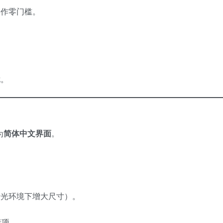
操作零门槛。
扰。
为
简体中文界面
。
。
暗光环境下增大尺寸）。
选项。