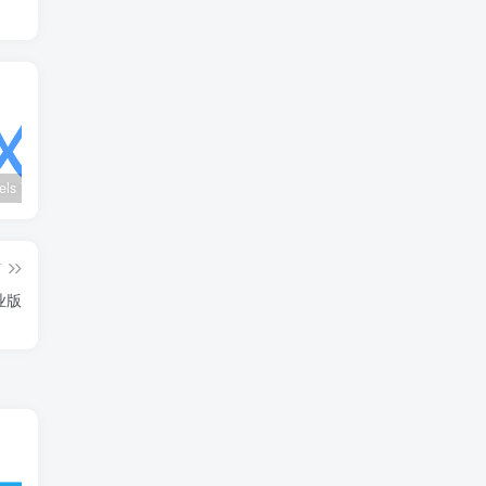
wx_channels V250621：微信视频号下载工具|支持Win/macOS
Ultimate Vocal Remover v5.6.0汉化版：一键人声分离工具
BongoCat v0.8.2：跨平台桌面互动猫咪随加30款皮肤
篇
专业版