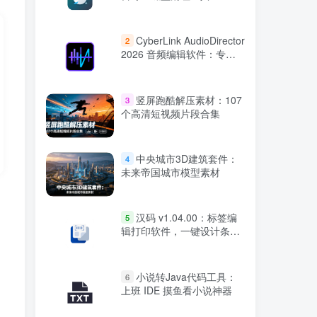
CyberLink AudioDirector
2
2026 音频编辑软件：专业
音效修复与多轨混音工具
竖屏跑酷解压素材：107
3
个高清短视频片段合集
中央城市3D建筑套件：
4
未来帝国城市模型素材
汉码 v1.04.00：标签编
5
辑打印软件，一键设计条码
与二维码
小说转Java代码工具：
6
上班 IDE 摸鱼看小说神器