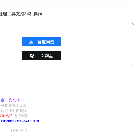
能PDF处理工具支持24种操作
百度网盘
UC网盘
|
广告合作
和对其真实性负责
后24小时内删除
联系站长
进行删除
yuanzhan.com/3418.html
THE END