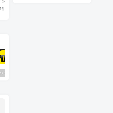
篇
公插件
Sumatra PDF v3.5.2：轻量开源PDF阅读器秒开多格式
万兴PDF专家 v12.1.4.3916：全能PDF编辑软件