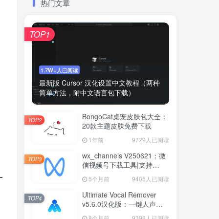
热门文章
TOP1
1.7W+人已阅读
最新版 Cursor 汉化设置中文教程（两种
简单方法，附中文语言包下载）
BongoCat桌宠皮肤包大全：
TOP2
20款主题皮肤免费下载
1年前
9729人已阅读
wx_channels V250621：微
TOP3
信视频号下载工具|支持
Win/macOS
5个月前
9405人已阅读
Ultimate Vocal Remover
TOP4
v5.6.0汉化版：一键人声分
离工具
8个月前
9398人已阅读