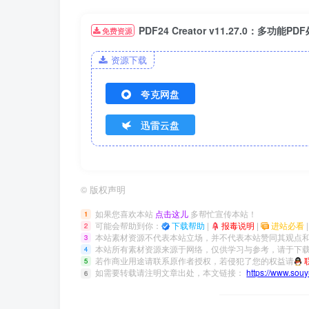
PDF24 Creator v11.27.0：多功
免费资源
资源下载
夸克网盘
迅雷云盘
©
版权声明
如果您喜欢本站
点击这儿
多帮忙宣传本站！
1
可能会帮助到你：
下载帮助
|
报毒说明
|
进站必看
2
本站素材资源不代表本站立场，并不代表本站赞同其观点
3
本站所有素材资源来源于网络，仅供学习与参考，请于下载
4
若作商业用途请联系原作者授权，若侵犯了您的权益请
5
如需要转载请注明文章出处，本文链接：
https://www.sou
6