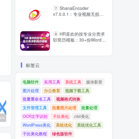
ShanaEncoder
7
v7.0.0.1：专业视频无损压
缩与高效转换工具
HR喜欢的按专业分类求
8
职简历模板：30+份Word格
式可直接使用
标签云
电脑软件
实用工具
系统工具
媒体影音
图片处理
办公教育
视频下载工具
批量重命名工具
视频格式转换
文件管理工具
批量图片处理
批量处理
OCR文字识别
子比美化
zibll美化
wx_channels V250621：微信视频号下载工具|支持Win/macOS
Ultimate Vocal Remover v5.6.0汉化版：一键人声分离工具
BongoCat v0.8.2：跨平台桌面互动猫咪随加30款皮肤
WordPress美化
系统优化
系统优化工具
子比美化教程
绿色版软件