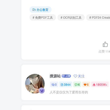
办公教育
# 免费PDF工具
# OCR识别工具
# PDF24 Creat
点赞
11
搜源站
关注
0
3844
6
6
1805W+
人不是仅仅为了爱而生存的