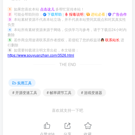
如果您喜欢本站
点击这儿
多帮忙宣传本站！
1
可能会帮助到你：
下载帮助
|
报毒说明
|
进站必看
|
广告合作
2
本站素材资源不代表本站立场，并不代表本站赞同其观点和对其真实性
3
负责
本站所有素材资源来源于网络，仅供学习与参考，请于下载后24小时内
4
删除
若作商业用途请联系原作者授权，若侵犯了您的权益请
联系站长
进
5
行删除
如需要转载请注明文章出处，本文链接：
6
https://www.souyuanzhan.com/3526.html
THE END
实用工具
# 开源变速工具
# 帧率调节工具
# 游戏变速器
喜欢就支持一下吧
点赞
858
分享
收藏