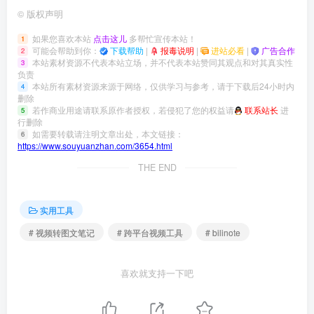
©
版权声明
如果您喜欢本站
点击这儿
多帮忙宣传本站！
1
可能会帮助到你：
下载帮助
|
报毒说明
|
进站必看
|
广告合作
2
本站素材资源不代表本站立场，并不代表本站赞同其观点和对其真实性
3
负责
本站所有素材资源来源于网络，仅供学习与参考，请于下载后24小时内
4
删除
若作商业用途请联系原作者授权，若侵犯了您的权益请
联系站长
进
5
行删除
如需要转载请注明文章出处，本文链接：
6
https://www.souyuanzhan.com/3654.html
THE END
实用工具
# 视频转图文笔记
# 跨平台视频工具
# bilinote
喜欢就支持一下吧