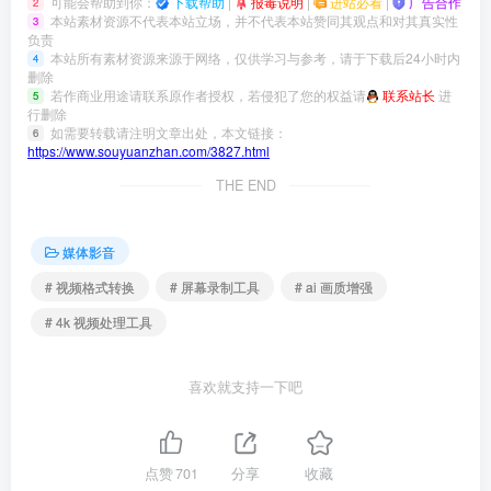
可能会帮助到你：
下载帮助
|
报毒说明
|
进站必看
|
广告合作
2
本站素材资源不代表本站立场，并不代表本站赞同其观点和对其真实性
3
负责
本站所有素材资源来源于网络，仅供学习与参考，请于下载后24小时内
4
删除
若作商业用途请联系原作者授权，若侵犯了您的权益请
联系站长
进
5
行删除
如需要转载请注明文章出处，本文链接：
6
https://www.souyuanzhan.com/3827.html
THE END
媒体影音
# 视频格式转换
# 屏幕录制工具
# ai 画质增强
# 4k 视频处理工具
喜欢就支持一下吧
点赞
701
分享
收藏