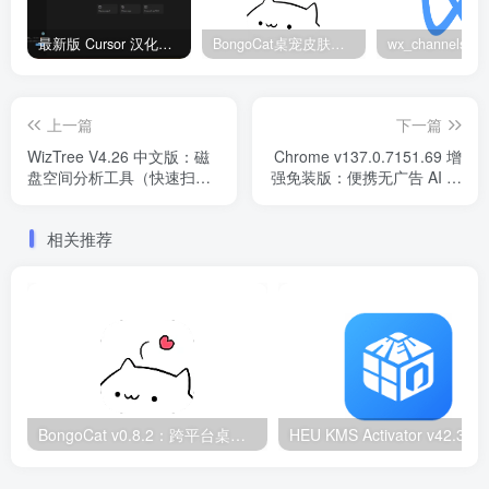
最新版 Cursor 汉化设置中文教程（两种简单方法，附中文语言包下载）
BongoCat桌宠皮肤包大全：20款主题皮肤免费下载
上一篇
下一篇
WizTree V4.26 中文版：磁
Chrome v137.0.7151.69 增
盘空间分析工具（快速扫描/
强免装版：便携无广告 AI 防
大文件管理）​​
诈
相关推荐
BongoCat v0.8.2：跨平台桌面互动猫咪随加30款皮肤
HEU KMS Activator v42.3.2：Window