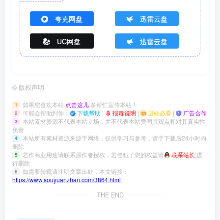
夸克网盘
迅雷云盘
UC网盘
迅雷云盘
©
版权声明
如果您喜欢本站
点击这儿
多帮忙宣传本站！
1
可能会帮助到你：
下载帮助
|
报毒说明
|
进站必看
|
广告合作
2
本站素材资源不代表本站立场，并不代表本站赞同其观点和对其真实性
3
负责
本站所有素材资源来源于网络，仅供学习与参考，请于下载后24小时内
4
删除
若作商业用途请联系原作者授权，若侵犯了您的权益请
联系站长
进
5
行删除
如需要转载请注明文章出处，本文链接：
6
https://www.souyuanzhan.com/3864.html
THE END