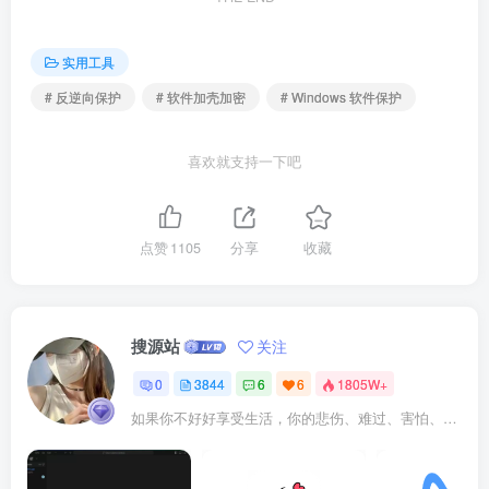
实用工具
# 反逆向保护
# 软件加壳加密
# Windows 软件保护
喜欢就支持一下吧
点赞
1105
分享
收藏
搜源站
关注
0
3844
6
6
1805W+
如果你不好好享受生活，你的悲伤、难过、害怕、羞愧和内疚会代替你享受