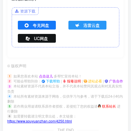
资源下载
夸克网盘
迅雷云盘
UC网盘
©
版权声明
如果您喜欢本站
点击这儿
多帮忙宣传本站！
1
可能会帮助到你：
下载帮助
|
报毒说明
|
进站必看
|
广告合作
2
本站素材资源不代表本站立场，并不代表本站赞同其观点和对其真实性
3
负责
本站所有素材资源来源于网络，仅供学习与参考，请于下载后24小时内
4
删除
若作商业用途请联系原作者授权，若侵犯了您的权益请
联系站长
进
5
行删除
如需要转载请注明文章出处，本文链接：
6
https://www.souyuanzhan.com/4250.html
THE END