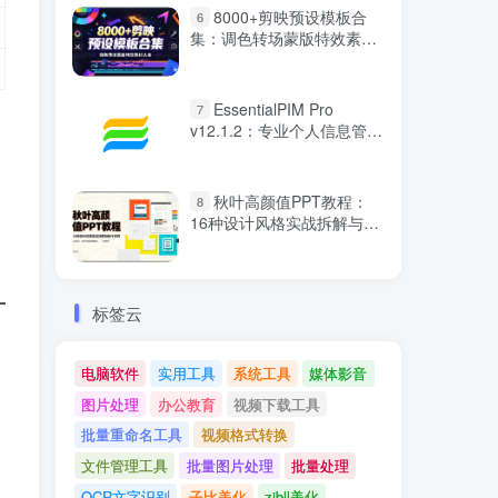
8000+剪映预设模板合
6
集：调色转场蒙版特效素材
大全
EssentialPIM Pro
7
v12.1.2：专业个人信息管理
工具（绿色便携版）
秋叶高颜值PPT教程：
8
16种设计风格实战拆解与制
作技巧
标签云
电脑软件
实用工具
系统工具
媒体影音
图片处理
办公教育
视频下载工具
批量重命名工具
视频格式转换
文件管理工具
批量图片处理
批量处理
OCR文字识别
子比美化
zibll美化