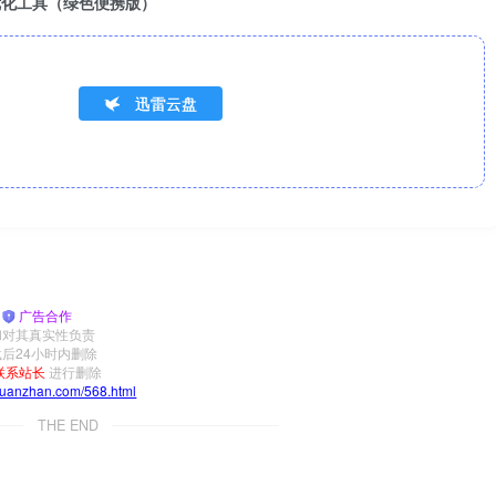
：专业系统优化工具（绿色便携版）
迅雷云盘
|
广告合作
和对其真实性负责
后24小时内删除
联系站长
进行删除
yuanzhan.com/568.html
THE END