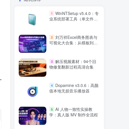
WinNTSetup v5.4.0：专
1
业系统部署工具（单文件绿
色版）
刘万祥Excel商务图表与
2
可视化大合集：从模板到交
互的全套实战体系
解压视频素材：94个旧
3
物修复翻新过程高清合集
Dopamine v3.0.6：高颜
4
值本地无损音乐播放器
AI 人物一致性实操教
5
学：真人版 MV 制作全流程