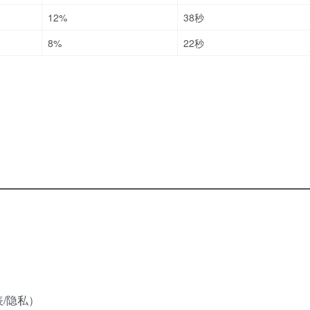
12%
38秒
8%
22秒
/隐私）