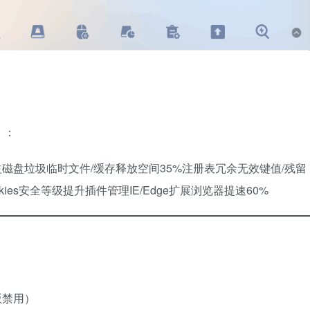
）：
益磁盘垃圾临时文件/缓存释放空间35%注册表冗余无效键值/残留
ies安全等级提升插件管理IE/Edge扩展浏览器提速60%
版禁用）