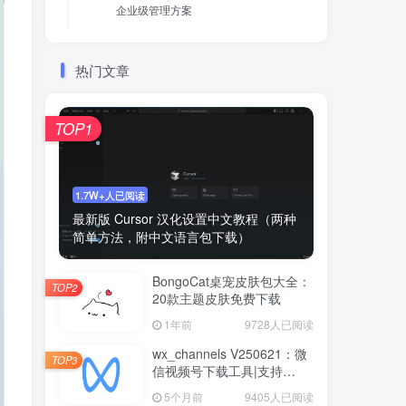
​企业级管理方案​
热门文章
TOP1
1.7W+人已阅读
最新版 Cursor 汉化设置中文教程（两种
简单方法，附中文语言包下载）
BongoCat桌宠皮肤包大全：
TOP2
20款主题皮肤免费下载
1年前
9728人已阅读
wx_channels V250621：微
TOP3
信视频号下载工具|支持
Win/macOS
5个月前
9405人已阅读