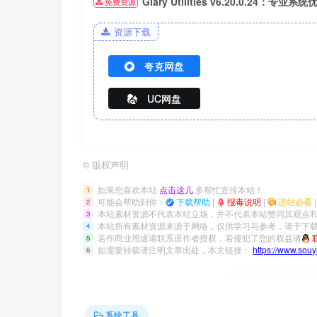
Glary Utilities v6.20.0.24
免费资源
资源下载
夸克网盘
UC网盘
©
版权声明
如果您喜欢本站
点击这儿
多帮忙宣传本站！
1
可能会帮助到你：
下载帮助
|
报毒说明
|
进站必看
2
本站素材资源不代表本站立场，并不代表本站赞同其观点
3
本站所有素材资源来源于网络，仅供学习与参考，请于下载
4
若作商业用途请联系原作者授权，若侵犯了您的权益请
5
如需要转载请注明文章出处，本文链接：
https://www.sou
6
系统工具