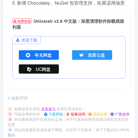
新增 Chocolatey、NuGet 包管理支持，拓展适用场景
Uninstalr v2.8 中文版：深度清理软件卸载残留
免费资源
利器
资源下载
夸克网盘
迅雷云盘
UC网盘
©
版权声明
如果您喜欢本站
点击这儿
多帮忙宣传本站！
1
可能会帮助到你：
下载帮助
|
报毒说明
|
进站必看
|
广告合作
2
本站素材资源不代表本站立场，并不代表本站赞同其观点和对其真实性
3
负责
本站所有素材资源来源于网络，仅供学习与参考，请于下载后24小时内
4
删除