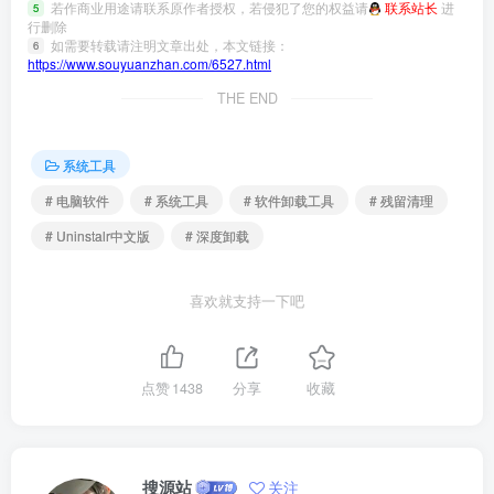
若作商业用途请联系原作者授权，若侵犯了您的权益请
联系站长
进
5
行删除
如需要转载请注明文章出处，本文链接：
6
https://www.souyuanzhan.com/6527.html
THE END
系统工具
# 电脑软件
# 系统工具
# 软件卸载工具
# 残留清理
# Uninstalr中文版
# 深度卸载
喜欢就支持一下吧
点赞
1438
分享
收藏
搜源站
关注