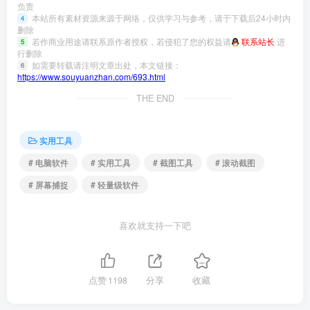
负责
本站所有素材资源来源于网络，仅供学习与参考，请于下载后24小时内
4
删除
若作商业用途请联系原作者授权，若侵犯了您的权益请
联系站长
进
5
行删除
如需要转载请注明文章出处，本文链接：
6
https://www.souyuanzhan.com/693.html
THE END
实用工具
# 电脑软件
# 实用工具
# 截图工具
# 滚动截图
# 屏幕捕捉
# 轻量级软件
喜欢就支持一下吧
点赞
1198
分享
收藏