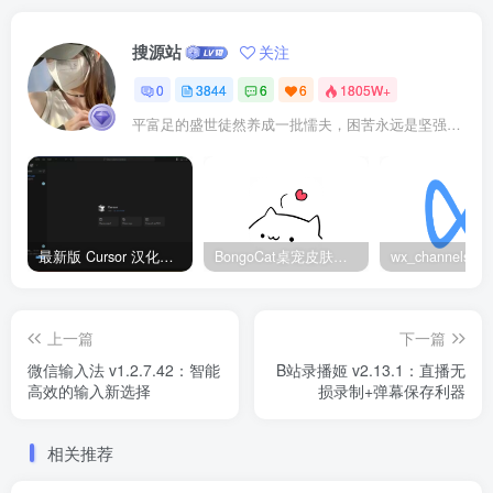
搜源站
关注
0
3844
6
6
1805W+
平富足的盛世徒然养成一批懦夫，困苦永远是坚强之母
最新版 Cursor 汉化设置中文教程（两种简单方法，附中文语言包下载）
BongoCat桌宠皮肤包大全：20款主题皮肤免费下载
上一篇
下一篇
微信输入法 v1.2.7.42：智能
B站录播姬 v2.13.1：直播无
高效的输入新选择
损录制+弹幕保存利器
相关推荐