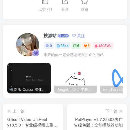
点赞
771
分享
收藏
搜源站
关注
0
3844
6
6
1805W+
未来的你一定会感谢现在拼命的自己
最新版 Cursor 汉化设置中文教程（两种简单方法，附中文语言包下载）
BongoCat桌宠皮肤包大全：20款主题皮肤免费下载
上一篇
下一篇
Gilisoft Video UniReel
PotPlayer v1.7.22403去广
v18.5.0：专业级视频去重与
告绿色版：全能播放器功能