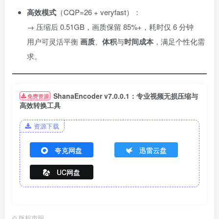
高效模式
​（CQP=26 + veryfast）：
→ 压缩后 0.51GB，画质保留 85%+，耗时仅 6 分钟
用户可灵活平衡 ​
画质
、
体积
与
时间成本
，满足个性化需
求。
ShanaEncoder v7.0.0.1：专业视频无损压缩与
免费资源
高效转换工具
资源下载
夸克网盘
迅雷云盘
UC网盘
©
版权声明