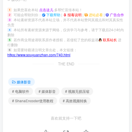
如果您喜欢本站
点击这儿
多帮忙宣传本站！
1
可能会帮助到你：
下载帮助
|
报毒说明
|
进站必看
|
广告合作
2
本站素材资源不代表本站立场，并不代表本站赞同其观点和对其真实性
3
负责
本站所有素材资源来源于网络，仅供学习与参考，请于下载后24小时内
4
删除
若作商业用途请联系原作者授权，若侵犯了您的权益请
联系站长
进
5
行删除
如需要转载请注明文章出处，本文链接：
6
https://www.souyuanzhan.com/740.html
THE END
媒体影音
# 电脑软件
# 媒体影音
# 视频无损压缩
# ShanaEncoder使用教程
# 高效视频转换
喜欢就支持一下吧