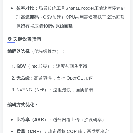
效率对比
​：场景传统工具ShanaEncoder压缩速度慢速处
理​
高速编码
​（QSV加速）CPU占用高负荷低于 20%画质
保留有损压缩​
100% 原始画质
⚙️ 关键设置指南
编码器选择
​（优先级推荐）：
QSV
​（Intel核显）：速度与画质平衡
无后缀
​：高兼容性，支持 OpenCL 加速
NVENC（N卡）：速度最快，画质稍弱
编码方式优化
​：
比特率（ABR）​
​：适合网络上传（预设码率）
质量（CRF）​
​：动态调整 CQP 值，画质更稳定