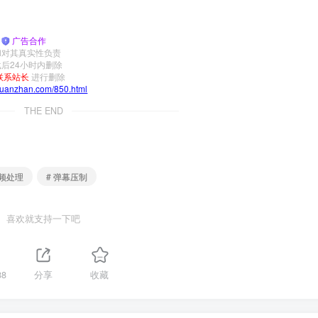
|
广告合作
和对其真实性负责
后24小时内删除
联系站长
进行删除
yuanzhan.com/850.html
THE END
视频处理
# 弹幕压制
喜欢就支持一下吧
88
分享
收藏