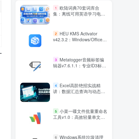
欧陆词典70套词库合
1
集：离线可用英语学习电子
词典资源
HEU KMS Activator
2
v42.3.2：Windows/Office智
能激活工具
Metatogger音频标签编
3
辑器v7.6.1.1：专业ID3标签
管理
Excel高阶绝招实战精
4
讲：数据汇总查询与动态图
表全解析
小菜一碟文件批量重命名
5
工具v1.0：高效轻量单文件
版
​​Windows系统垃圾清理
6