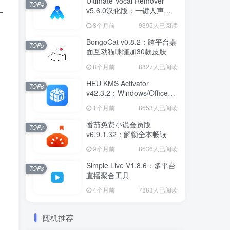
Ultimate Vocal Remover
TOP4
v5.6.0汉化版：一键人声分
离工具
8个月前
9395人已阅读
BongoCat v0.8.2：跨平台桌
TOP5
面互动猫咪随加30款皮肤
8个月前
8827人已阅读
HEU KMS Activator
TOP6
v42.3.2：Windows/Office智
能激活工具
1个月前
8653人已阅读
番茄免费小说会员版
TOP7
v6.9.1.32：解锁全本畅读
9个月前
8636人已阅读
Simple Live V1.8.6：多平台
TOP8
直播聚合工具
4个月前
7883人已阅读
随机推荐