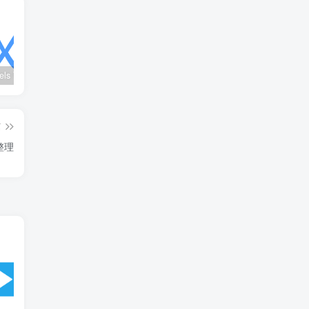
wx_channels V250621：微信视频号下载工具|支持Win/macOS
Ultimate Vocal Remover v5.6.0汉化版：一键人声分离工具
BongoCat v0.8.2：跨平台桌面互动猫咪随加30款皮肤
篇
整理