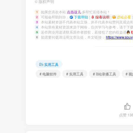
©
版权声明
如果您喜欢本站
点击这儿
多帮忙宣传本站！
1
可能会帮助到你：
下载帮助
|
报毒说明
|
进站必看
2
本站素材资源不代表本站立场，并不代表本站赞同其观点
3
本站所有素材资源来源于网络，仅供学习与参考，请于下载
4
若作商业用途请联系原作者授权，若侵犯了您的权益请
5
如需要转载请注明文章出处，本文链接：
https://www.sou
6
实用工具
# 电脑软件
# 实用工具
# B站录播工具
# 
点赞
13