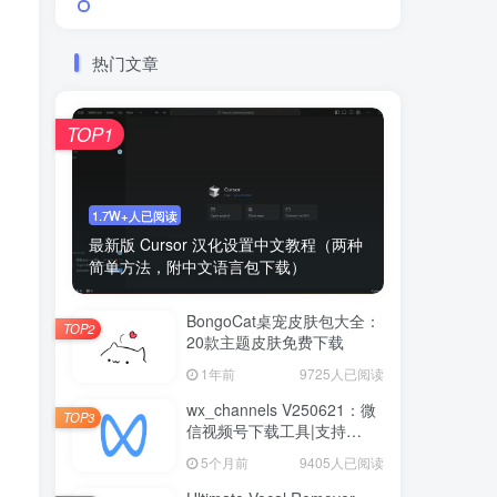
热门文章
TOP1
1.7W+人已阅读
最新版 Cursor 汉化设置中文教程（两种
简单方法，附中文语言包下载）
BongoCat桌宠皮肤包大全：
TOP2
20款主题皮肤免费下载
1年前
9725人已阅读
wx_channels V250621：微
TOP3
信视频号下载工具|支持
Win/macOS
5个月前
9405人已阅读