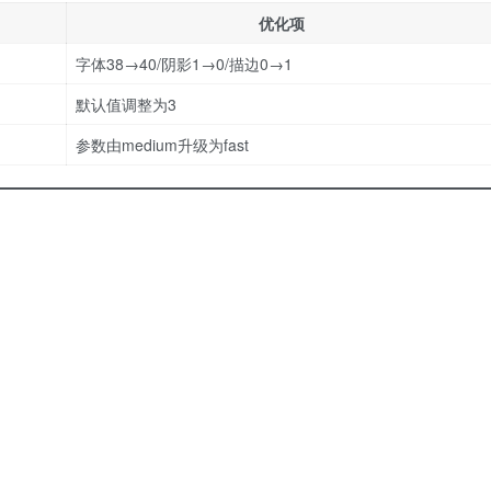
优化项
字体38→40/阴影1→0/描边0→1
默认值调整为3
参数由medium升级为fast