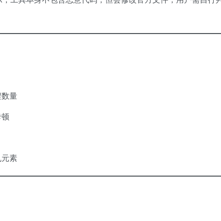
程数量
卡顿
乱元素