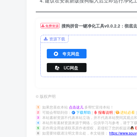
建议在安装新版搜狗输入后立即运行净化
搜狗拼音一键净化工具v0.0.2.2：彻
免费资源
资源下载
夸克网盘
UC网盘
©
版权声明
如果您喜欢本站
点击这儿
多帮忙宣传本站！
1
可能会帮助到你：
下载帮助
|
报毒说明
|
进站必看
2
本站素材资源不代表本站立场，并不代表本站赞同其观点
3
本站所有素材资源来源于网络，仅供学习与参考，请于下载
4
若作商业用途请联系原作者授权，若侵犯了您的权益请
5
如需要转载请注明文章出处，本文链接：
https://www.sou
6