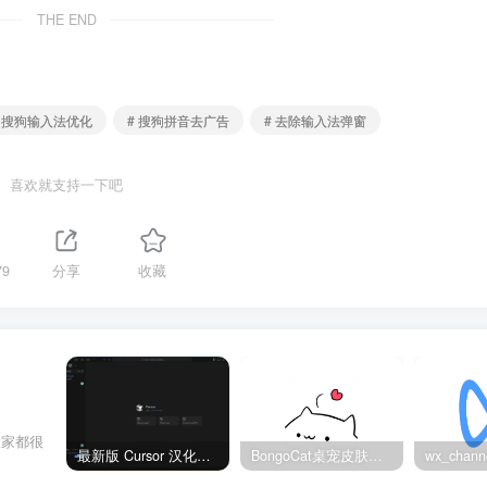
THE END
# 搜狗输入法优化
# 搜狗拼音去广告
# 去除输入法弹窗
喜欢就支持一下吧
79
分享
收藏
大家都很
最新版 Cursor 汉化设置中文教程（两种简单方法，附中文语言包下载）
BongoCat桌宠皮肤包大全：20款主题皮肤免费下载