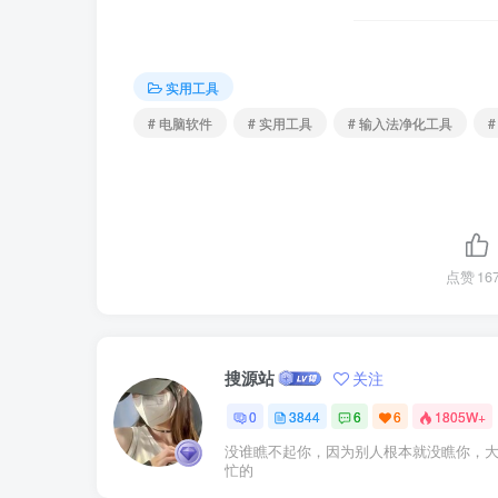
实用工具
# 电脑软件
# 实用工具
# 输入法净化工具
点赞
16
搜源站
关注
0
3844
6
6
1805W+
没谁瞧不起你，因为别人根本就没瞧你，
忙的