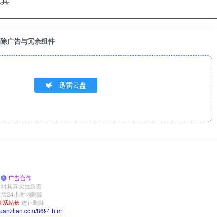
工具
底去除广告与冗余组件
迅雷云盘
|
广告合作
和对其真实性负责
后24小时内删除
联系站长
进行删除
yuanzhan.com/8694.html