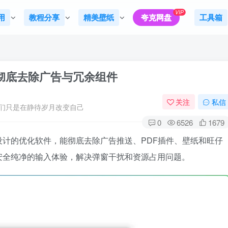
VIP
用
教程分享
精美壁纸
夸克网盘
工具箱
2：彻底去除广告与冗余组件
关注
私信
们只是在静待岁月改变自己
0
6526
1679
计的优化软件，能彻底去除广告推送、PDF插件、壁纸和旺仔
安全纯净的输入体验，解决弹窗干扰和资源占用问题。