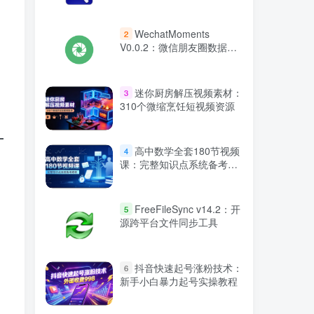
色版）
WechatMoments
2
V0.0.2：微信朋友圈数据导
出备份工具
迷你厨房解压视频素材：
3
310个微缩烹饪短视频资源
高中数学全套180节视频
4
课：完整知识点系统备考教
程
FreeFileSync v14.2：开
5
源跨平台文件同步工具
抖音快速起号涨粉技术：
6
新手小白暴力起号实操教程