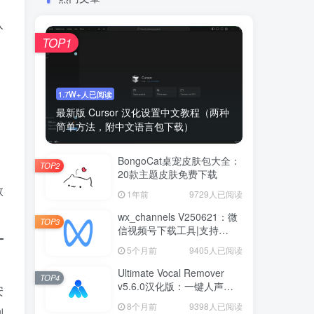
入
TOP1
1.7W+人已阅读
最新版 Cursor 汉化设置中文教程（两种
简单方法，附中文语言包下载）
BongoCat桌宠皮肤包大全：
TOP2
20款主题皮肤免费下载
效
1年前
9729人已阅读
wx_channels V250621：微
TOP3
信视频号下载工具|支持
Win/macOS
5个月前
9405人已阅读
Ultimate Vocal Remover
TOP4
v5.6.0汉化版：一键人声分
安
离工具
8个月前
9398人已阅读
判