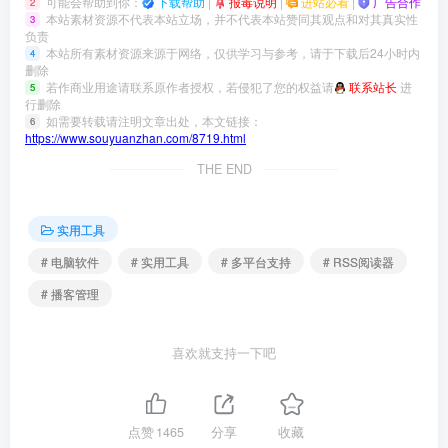
可能会帮助到你：
下载帮助
|
报毒说明
|
进站必看
|
广告合作
2
本站素材资源不代表本站立场，并不代表本站赞同其观点和对其真实性
3
负责
本站所有素材资源来源于网络，仅供学习与参考，请于下载后24小时内
4
删除
若作商业用途请联系原作者授权，若侵犯了您的权益请
联系站长
进
5
行删除
如需要转载请注明文章出处，本文链接：
6
https://www.souyuanzhan.com/8719.html
THE END
实用工具
# 电脑软件
# 实用工具
# 多平台支持
# RSS阅读器
# 播客管理
喜欢就支持一下吧
点赞
1465
分享
收藏