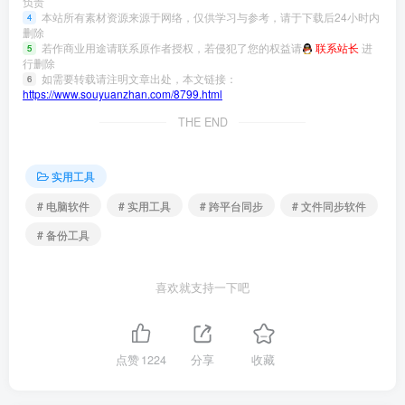
负责
本站所有素材资源来源于网络，仅供学习与参考，请于下载后24小时内
4
删除
若作商业用途请联系原作者授权，若侵犯了您的权益请
联系站长
进
5
行删除
如需要转载请注明文章出处，本文链接：
6
https://www.souyuanzhan.com/8799.html
THE END
实用工具
# 电脑软件
# 实用工具
# 跨平台同步
# 文件同步软件
# 备份工具
喜欢就支持一下吧
点赞
1224
分享
收藏