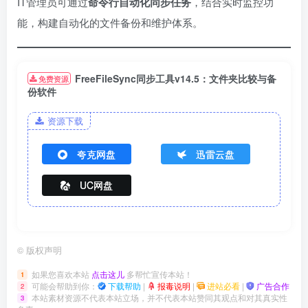
IT管理员可通过​
​命令行自动化同步任务​
​，结合实时监控功
能，构建自动化的文件备份和维护体系。
FreeFileSync同步工具v14.5：文件夹比较与备
免费资源
份软件
资源下载
夸克网盘
迅雷云盘
UC网盘
©
版权声明
如果您喜欢本站
点击这儿
多帮忙宣传本站！
1
可能会帮助到你：
下载帮助
|
报毒说明
|
进站必看
|
广告合作
2
本站素材资源不代表本站立场，并不代表本站赞同其观点和对其真实性
3