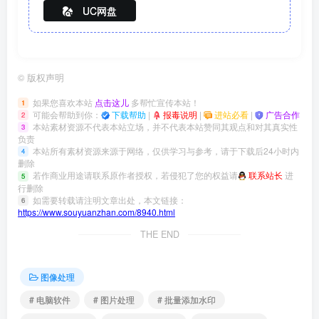
UC网盘
©
版权声明
如果您喜欢本站
点击这儿
多帮忙宣传本站！
1
可能会帮助到你：
下载帮助
|
报毒说明
|
进站必看
|
广告合作
2
本站素材资源不代表本站立场，并不代表本站赞同其观点和对其真实性
3
负责
本站所有素材资源来源于网络，仅供学习与参考，请于下载后24小时内
4
删除
若作商业用途请联系原作者授权，若侵犯了您的权益请
联系站长
进
5
行删除
如需要转载请注明文章出处，本文链接：
6
https://www.souyuanzhan.com/8940.html
THE END
图像处理
# 电脑软件
# 图片处理
# 批量添加水印