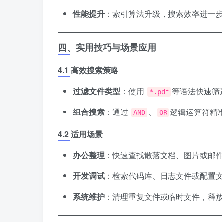
​性能提升​
​：索引算法升级，搜索效率进一
​四、实用技巧与场景应用​
​4.1 高效搜索策略​
​过滤文件类型​
​：使用
等语法快速筛
*.pdf
​组合搜索​
​：通过
、
逻辑运算符精
AND
OR
​4.2 适用场景​
​办公整理​
​：快速查找散落文档、图片或邮
​开发调试​
​：检索代码库、日志文件或配置
​系统维护​
​：清理重复文件或临时文件，释