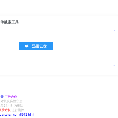
高效文件搜索工具
迅雷云盘
|
广告合作
和对其真实性负责
后24小时内删除
联系站长
进行删除
yuanzhan.com/8972.html