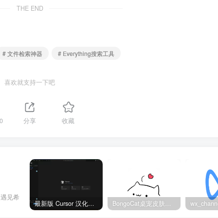
THE END
# 文件检索神器
# Everything搜索工具
喜欢就支持一下吧
0
分享
收藏
会遇见希
最新版 Cursor 汉化设置中文教程（两种简单方法，附中文语言包下载）
BongoCat桌宠皮肤包大全：20款主题皮肤免费下载