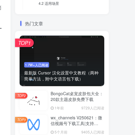
​​4.2 适用场景​​
简
热门文章
TOP1
1.7W+人已阅读
最新版 Cursor 汉化设置中文教程（两种
简单方法，附中文语言包下载）
BongoCat桌宠皮肤包大全：
TOP2
20款主题皮肤免费下载
1年前
9729人已阅读
wx_channels V250621：微
TOP3
信视频号下载工具|支持
Win/macOS
5个月前
9405人已阅读