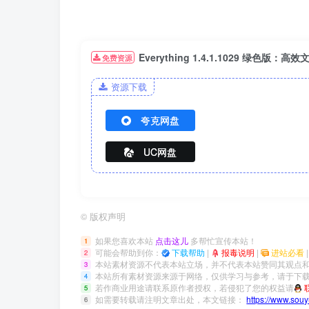
Everything 1.4.1.1029 绿色版：
免费资源
资源下载
夸克网盘
UC网盘
©
版权声明
如果您喜欢本站
点击这儿
多帮忙宣传本站！
1
可能会帮助到你：
下载帮助
|
报毒说明
|
进站必看
2
本站素材资源不代表本站立场，并不代表本站赞同其观点
3
本站所有素材资源来源于网络，仅供学习与参考，请于下载
4
若作商业用途请联系原作者授权，若侵犯了您的权益请
5
如需要转载请注明文章出处，本文链接：
https://www.sou
6