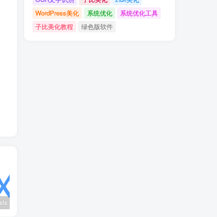
WordPress美化
系统优化
系统优化工具
子比美化教程
绿色版软件
wx_channels V250621：微信视频号下载工具|支持Win/macOS
Ultimate Vocal Remover v5.6.0汉化版：一键人声分离工具
BongoCat v0.8.2：跨平台桌面互动猫咪随加30款皮肤