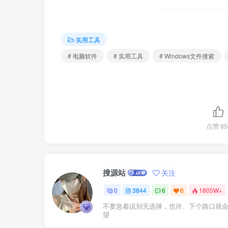
实用工具
# 电脑软件
# 实用工具
# Windows文件搜索
点赞
85
搜源站
关注
0
3844
6
6
1805W+
不要急着说别无选择，也许、下个路口就
望