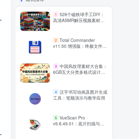
528个磁铁球手工DIY：
1
高清ASMR解压视频素材合
集
Total Commander
2
v11.50 增强版：终极文件管
理神器
中国风纹理素材大合集：
3
6GB五大分类多格式设计资
源
汉字书写动画及图片生成
4
工具：笔顺演示与教学应用
VueScan Pro
5
v9.8.49.01：底片扫描与
RAW 图像转换工具