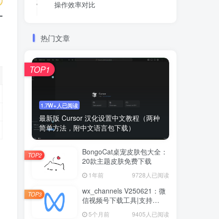
操作效率对比
特色技术解析
热门文章
模块化扩展系统
智能优化机制
TOP1
1.7W+人已阅读
最新版 Cursor 汉化设置中文教程（两种
简单方法，附中文语言包下载）
BongoCat桌宠皮肤包大全：
TOP2
20款主题皮肤免费下载
1年前
9728人已阅读
wx_channels V250621：微
TOP3
信视频号下载工具|支持
Win/macOS
5个月前
9405人已阅读