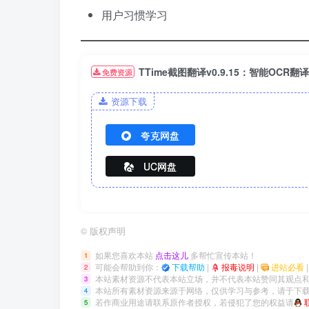
用户习惯学习
TTime截图翻译v0.9.15：智能OCR
免费资源
资源下载
夸克网盘
UC网盘
©
版权声明
如果您喜欢本站
点击这儿
多帮忙宣传本站！
1
可能会帮助到你：
下载帮助
|
报毒说明
|
进站必看
2
本站素材资源不代表本站立场，并不代表本站赞同其观点
3
本站所有素材资源来源于网络，仅供学习与参考，请于下载
4
若作商业用途请联系原作者授权，若侵犯了您的权益请
5