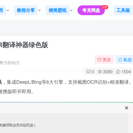
VIP
用
教程分享
精美壁纸
夸克网盘
工具箱
OCR翻译神器绿色版
关注
私信
努力的动力
0
3089
1504
具
，集成DeepL/Bing等6大引擎，支持截图OCR识别+精准翻译
便携版即开即用。