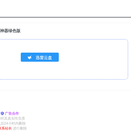
翻译神器绿色版
迅雷云盘
|
广告合作
和对其真实性负责
后24小时内删除
联系站长
进行删除