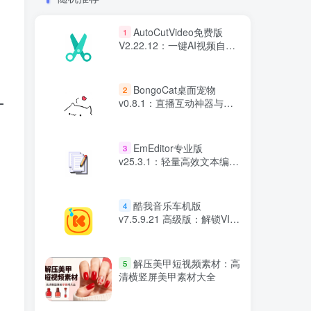
AutoCutVideo免费版
1
V2.22.12：一键AI视频自动
剪辑工具
BongoCat桌面宠物
2
v0.8.1：直播互动神器与键
盘鼠标动态
EmEditor专业版
3
v25.3.1：轻量高效文本编辑
器替代记事本
酷我音乐车机版
4
v7.5.9.21 高级版：解锁VIP
会员与无损音质下载
解压美甲短视频素材：高
5
清横竖屏美甲素材大全