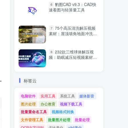
豹图CAD v9.3：CAD快
6
速看图与轻算量工具
75个高压清洗解压视频
7
素材：屋顶墙角地面冲洗合
集
232款三维球体解压视
8
频：助眠减压短视频素材合
集
标签云
电脑软件
实用工具
系统工具
媒体影音
图片处理
办公教育
视频下载工具
批量重命名工具
视频格式转换
文件管理工具
批量图片处理
批量处理
OCR文字识别
子比美化
zibll美化