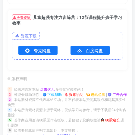
儿童超强专注力训练营：12节课程提升孩子学习
免费资源
效率
资源下载
夸克网盘
百度网盘
©
版权声明
如果您喜欢本站
点击这儿
多帮忙宣传本站！
1
可能会帮助到你：
下载帮助
|
报毒说明
|
进站必看
|
广告合作
2
本站素材资源不代表本站立场，并不代表本站赞同其观点和对其真实性
3
负责
本站所有素材资源来源于网络，仅供学习与参考，请于下载后24小时内
4
删除
若作商业用途请联系原作者授权，若侵犯了您的权益请
联系站长
进
5
行删除
如需要转载请注明文章出处，本文链接：
6