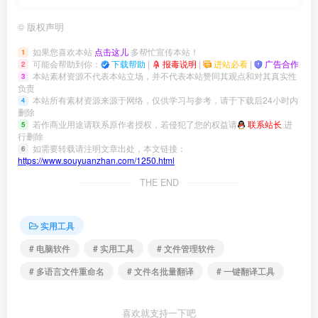
©
版权声明
如果您喜欢本站
点击这儿
多帮忙宣传本站！
1
可能会帮助到你：
下载帮助
|
报毒说明
|
进站必看
|
广告合作
2
本站素材资源不代表本站立场，并不代表本站赞同其观点和对其真实性
3
负责
本站所有素材资源来源于网络，仅供学习与参考，请于下载后24小时内
4
删除
若作商业用途请联系原作者授权，若侵犯了您的权益请
联系站长
进
5
行删除
如需要转载请注明文章出处，本文链接：
6
https://www.souyuanzhan.com/1250.html
THE END
实用工具
# 电脑软件
# 实用工具
# 文件管理软件
# 多语言文件重命名
# 文件名批量翻译
# 一键翻译工具
喜欢就支持一下吧