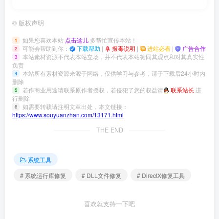
©
版权声明
如果您喜欢本站
点击这儿
多帮忙宣传本站！
1
可能会帮助到你：
下载帮助
|
报毒说明
|
进站必看
|
广告合作
2
本站素材资源不代表本站立场，并不代表本站赞同其观点和对其真实性
3
负责
本站所有素材资源来源于网络，仅供学习与参考，请于下载后24小时内
4
删除
若作商业用途请联系原作者授权，若侵犯了您的权益请
联系站长
进
5
行删除
如需要转载请注明文章出处，本文链接：
6
https://www.souyuanzhan.com/13171.html
THE END
系统工具
# 系统运行库修复
# DLL文件修复
# DirectX修复工具
喜欢就支持一下吧