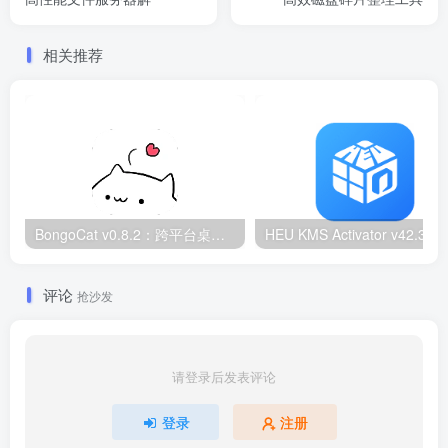
相关推荐
BongoCat v0.8.2：跨平台桌面互动猫咪随加30款皮肤
HEU KMS Activator v42.3.2：Window
评论
抢沙发
请登录后发表评论
登录
注册