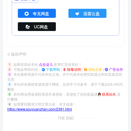
夸克网盘
迅雷云盘
UC网盘
©
版权声明
如果您喜欢本站
点击这儿
多帮忙宣传本站！
1
可能会帮助到你：
下载帮助
|
报毒说明
|
进站必看
|
广告合作
2
本站素材资源不代表本站立场，并不代表本站赞同其观点和对其真实性
3
负责
本站所有素材资源来源于网络，仅供学习与参考，请于下载后24小时内
4
删除
若作商业用途请联系原作者授权，若侵犯了您的权益请
联系站长
进
5
行删除
如需要转载请注明文章出处，本文链接：
6
https://www.souyuanzhan.com/2391.html
THE END