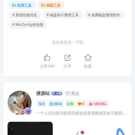
实用工具
系统工具
# 系统性能优化
# 磁盘碎片整理工具
# 免费磁盘整理软件
# WinContig绿色版
喜欢就支持一下吧
点赞
590
分享
收藏
搜源站
关注
0
3844
6
6
1805W+
一个人仅仅因为软弱无能或优柔寡断就完全可能招致痛苦