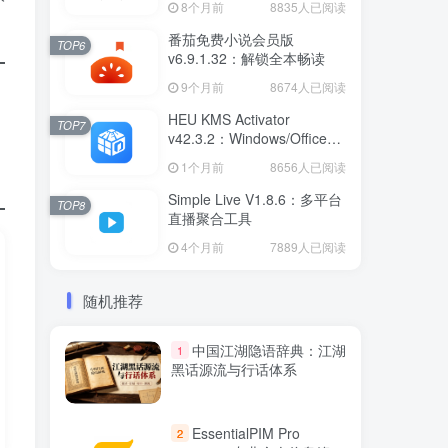
8个月前
8835人已阅读
番茄免费小说会员版
TOP6
v6.9.1.32：解锁全本畅读
9个月前
8674人已阅读
HEU KMS Activator
TOP7
v42.3.2：Windows/Office智
能激活工具
1个月前
8656人已阅读
Simple Live V1.8.6：多平台
TOP8
直播聚合工具
4个月前
7889人已阅读
随机推荐
中国江湖隐语辞典：江湖
1
黑话源流与行话体系
EssentialPIM Pro
2