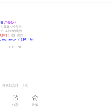
|
广告合作
和对其真实性负责
后24小时内删除
联系站长
进行删除
yuanzhan.com/13201.html
THE END
喜欢就支持一下吧
0
分享
收藏