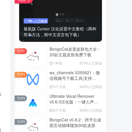
1.7W+人已阅读
最新版 Cursor 汉化设置中文教程（两种
简单方法，附中文语言包下载）
BongoCat桌宠皮肤包大全：
TOP2
20款主题皮肤免费下载
1年前
9734人已阅读
wx_channels V250621：微
TOP3
信视频号下载工具|支持
Win/macOS
5个月前
9405人已阅读
节
Ultimate Vocal Remover
TOP4
v5.6.0汉化版：一键人声分
离工具
8个月前
9399人已阅读
BongoCat v0.8.2：跨平台桌
TOP5
面互动猫咪随加30款皮肤
取