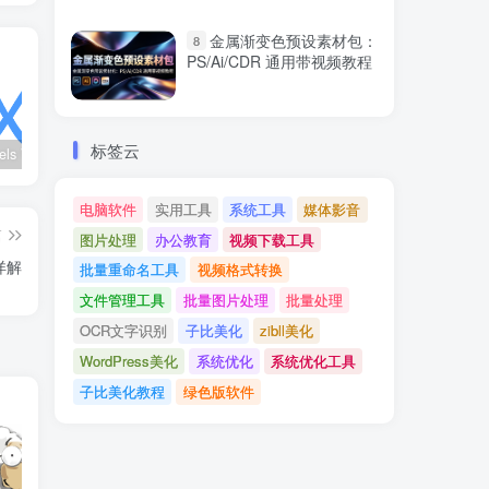
金属渐变色预设素材包：
8
PS/Ai/CDR 通用带视频教程
标签云
wx_channels V250621：微信视频号下载工具|支持Win/macOS
Ultimate Vocal Remover v5.6.0汉化版：一键人声分离工具
BongoCat v0.8.2：跨平台桌面互动猫咪随加30款皮肤
电脑软件
实用工具
系统工具
媒体影音
篇
图片处理
办公教育
视频下载工具
详解
批量重命名工具
视频格式转换
文件管理工具
批量图片处理
批量处理
OCR文字识别
子比美化
zibll美化
WordPress美化
系统优化
系统优化工具
子比美化教程
绿色版软件