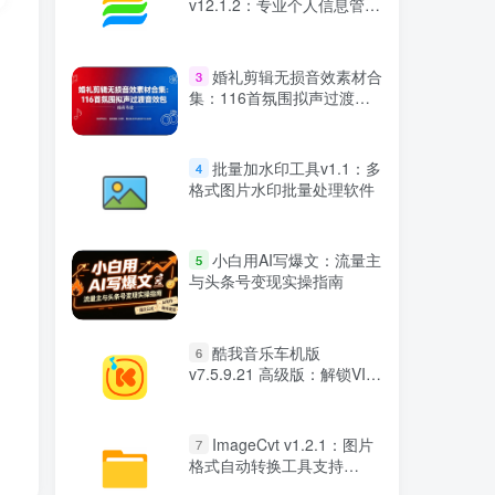
v12.1.2：专业个人信息管理
工具（绿色便携版）
婚礼剪辑无损音效素材合
3
集：116首氛围拟声过渡音
效包
批量加水印工具v1.1：多
4
格式图片水印批量处理软件
小白用AI写爆文：流量主
5
与头条号变现实操指南
酷我音乐车机版
6
v7.5.9.21 高级版：解锁VIP
会员与无损音质下载
ImageCvt v1.2.1：图片
7
格式自动转换工具支持
JPEG/PNG/WEBP