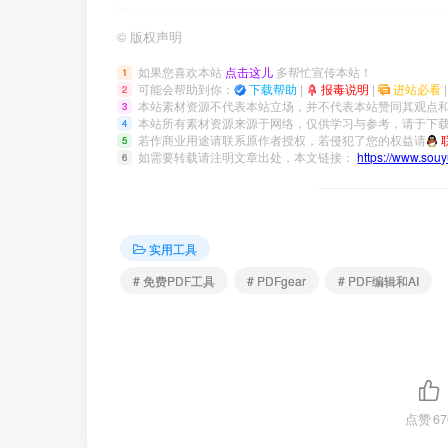
©
版权声明
如果您喜欢本站
点击这儿
多帮忙宣传本站！
1
可能会帮助到你：
下载帮助
|
报毒说明
|
进站必看
2
本站素材资源不代表本站立场，并不代表本站赞同其观点
3
本站所有素材资源来源于网络，仅供学习与参考，请于下载
4
若作商业用途请联系原作者授权，若侵犯了您的权益请
5
如需要转载请注明文章出处，本文链接：
https://www.sou
6
实用工具
# 免费PDF工具
# PDFgear
# PDF编辑和AI
点赞
67