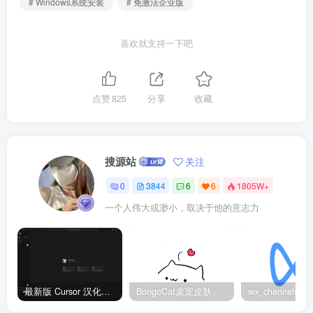
# Windows系统安装
# 免激活企业版
喜欢就支持一下吧
点赞
825
分享
收藏
搜源站
关注
0
3844
6
6
1805W+
一个人伟大或渺小，取决于他的意志力
最新版 Cursor 汉化设置中文教程（两种简单方法，附中文语言包下载）
BongoCat桌宠皮肤包大全：20款主题皮肤免费下载