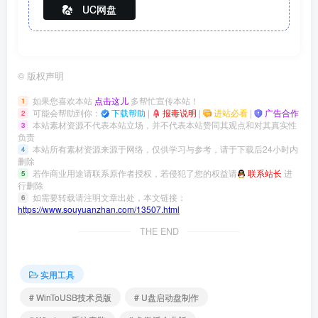
UC网盘
©
版权声明
如果您喜欢本站
点击这儿
多帮忙宣传本站！
1
可能会帮助到你：
下载帮助
|
报毒说明
|
进站必看
|
广告合作
2
本站素材资源不代表本站立场，并不代表本站赞同其观点和对其真实性
3
负责
本站所有素材资源来源于网络，仅供学习与参考，请于下载后24小时内
4
删除
若作商业用途请联系原作者授权，若侵犯了您的权益请
联系站长
进
5
行删除
如需要转载请注明文章出处，本文链接：
6
https://www.souyuanzhan.com/13507.html
THE END
实用工具
# WinToUSB技术员版
# U盘启动盘制作