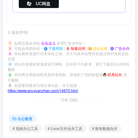
UC网盘
©
版权声明
如果您喜欢本站
点击这儿
多帮忙宣传本站！
1
可能会帮助到你：
下载帮助
|
报毒说明
|
进站必看
|
广告合作
2
本站素材资源不代表本站立场，并不代表本站赞同其观点和对其真实性
3
负责
本站所有素材资源来源于网络，仅供学习与参考，请于下载后24小时内
4
删除
若作商业用途请联系原作者授权，若侵犯了您的权益请
联系站长
进
5
行删除
如需要转载请注明文章出处，本文链接：
6
https://www.souyuanzhan.com/14970.html
THE END
办公教育
# 高效办公工具
# Excel文件合并工具
# 财务数据合并