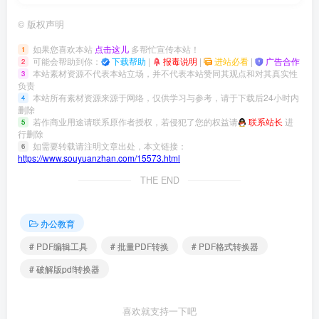
©
版权声明
如果您喜欢本站
点击这儿
多帮忙宣传本站！
1
可能会帮助到你：
下载帮助
|
报毒说明
|
进站必看
|
广告合作
2
本站素材资源不代表本站立场，并不代表本站赞同其观点和对其真实性
3
负责
本站所有素材资源来源于网络，仅供学习与参考，请于下载后24小时内
4
删除
若作商业用途请联系原作者授权，若侵犯了您的权益请
联系站长
进
5
行删除
如需要转载请注明文章出处，本文链接：
6
https://www.souyuanzhan.com/15573.html
THE END
办公教育
# PDF编辑工具
# 批量PDF转换
# PDF格式转换器
# 破解版pdf转换器
喜欢就支持一下吧