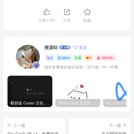
点赞
1797
分享
收藏
搜源站
关注
0
3844
6
6
1805W+
做许多事情的捷径就是一次只做一件一件事
最新版 Cursor 汉化设置中文教程（两种简单方法，附中文语言包下载）
BongoCat桌宠皮肤包大全：20款主题皮肤免费下载
上一篇
下一篇
GnuCash V5.14：免费开源
万兴PDF专家