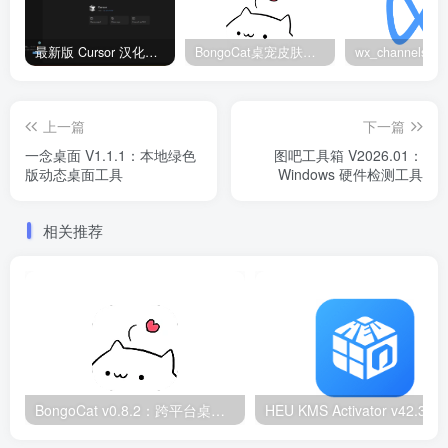
最新版 Cursor 汉化设置中文教程（两种简单方法，附中文语言包下载）
BongoCat桌宠皮肤包大全：20款主题皮肤免费下载
上一篇
下一篇
一念桌面 V1.1.1：本地绿色
图吧工具箱 V2026.01：
版动态桌面工具
Windows 硬件检测工具
相关推荐
BongoCat v0.8.2：跨平台桌面互动猫咪随加30款皮肤
HEU KMS Activator v42.3.2：Window