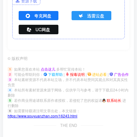
资源下载
夸克网盘
迅雷云盘
UC网盘
©
版权声明
如果您喜欢本站
点击这儿
多帮忙宣传本站！
1
可能会帮助到你：
下载帮助
|
报毒说明
|
进站必看
|
广告合作
2
本站素材资源不代表本站立场，并不代表本站赞同其观点和对其真实性
3
负责
本站所有素材资源来源于网络，仅供学习与参考，请于下载后24小时内
4
删除
若作商业用途请联系原作者授权，若侵犯了您的权益请
联系站长
进
5
行删除
如需要转载请注明文章出处，本文链接：
6
https://www.souyuanzhan.com/16243.html
THE END