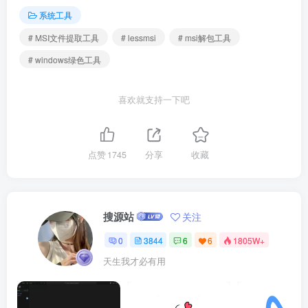
系统工具
# MSI文件提取工具
# lessmsi
# msi解包工具
# windows绿色工具
喜欢就支持一下吧
点赞
1745
分享
收藏
搜源站
关注
0
3844
6
6
1805W+
天生我才必有用