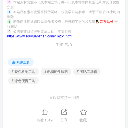
本站素材资源不代表本站立场，并不代表本站赞同其观点和对其真实性
3
负责
本站所有素材资源来源于网络，仅供学习与参考，请于下载后24小时内
4
删除
若作商业用途请联系原作者授权，若侵犯了您的权益请
联系站长
进
5
行删除
如需要转载请注明文章出处，本文链接：
6
https://www.souyuanzhan.com/16251.html
THE END
系统工具
# 硬件检测工具
# 电脑硬件检测
# 图吧工具箱
# 绿色便携工具
喜欢就支持一下吧
点赞
1619
分享
收藏