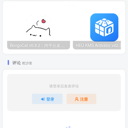
BongoCat v0.8.2：跨平台桌面互动猫咪随加30款皮肤
HEU KMS Activator v42.3.2：Window
评论
抢沙发
请登录后发表评论
登录
注册