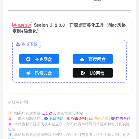
Seelen UI 2.3.8｜开源桌面美化工具（Mac风格
免费资源
定制+轻量化）​
资源下载
夸克网盘
百度网盘
迅雷云盘
UC网盘
©
版权声明
如果您喜欢本站
点击这儿
多帮忙宣传本站！
1
可能会帮助到你：
下载帮助
|
报毒说明
|
进站必看
|
广告合作
2
本站素材资源不代表本站立场，并不代表本站赞同其观点和对其真实性
3
负责
本站所有素材资源来源于网络，仅供学习与参考，请于下载后24小时内
4