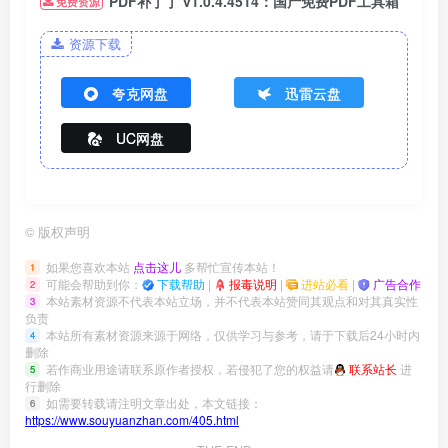
PDF补丁丁 v1.0.4.4514：国产免费PDF工具箱
免费资源
资源下载
夸克网盘
迅雷云盘
UC网盘
©
版权声明
如果您喜欢本站
点击这儿
多帮忙宣传本站！
1
可能会帮助到你：
下载帮助
|
报毒说明
|
进站必看
|
广告合作
2
本站素材资源不代表本站立场，并不代表本站赞同其观点和对其真实性
3
负责
本站所有素材资源来源于网络，仅供学习与参考，请于下载后24小时内
4
删除
若作商业用途请联系原作者授权，若侵犯了您的权益请
联系站长
进
5
行删除
如需要转载请注明文章出处，本文链接：
6
https://www.souyuanzhan.com/405.html