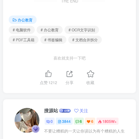
THE END
办公教育
# 电脑软件
# 办公教育
# OCR文字识别
# PDF工具箱
# 书签编辑
# 文档合并拆分
喜欢就支持一下吧
点赞
1212
分享
收藏
搜源站
关注
0
3844
6
6
1805W+
不要让糟糕的一天让你误以为有个糟糕的人生