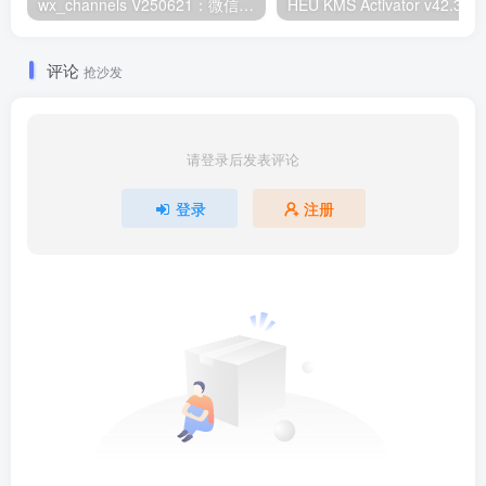
wx_channels V250621：微信视频号下载工具|支持Win/macOS
HEU KMS Activator v42.3.2：Window
评论
抢沙发
请登录后发表评论
登录
注册