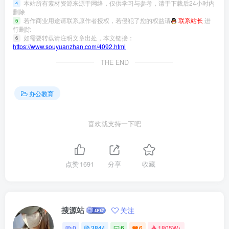
本站所有素材资源来源于网络，仅供学习与参考，请于下载后24小时内
4
删除
若作商业用途请联系原作者授权，若侵犯了您的权益请
联系站长
进
5
行删除
如需要转载请注明文章出处，本文链接：
6
https://www.souyuanzhan.com/4092.html
THE END
办公教育
喜欢就支持一下吧
点赞
1691
分享
收藏
搜源站
关注
0
3844
6
6
1805W+