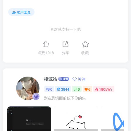
实用工具
喜欢就支持一下吧
点赞
1018
分享
收藏
搜源站
关注
0
3844
6
6
1805W+
别在恐惧面前低下你的头