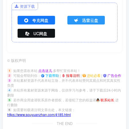
资源下载
夸克网盘
迅雷云盘
UC网盘
©
版权声明
如果您喜欢本站
点击这儿
多帮忙宣传本站！
1
可能会帮助到你：
下载帮助
|
报毒说明
|
进站必看
|
广告合作
2
本站素材资源不代表本站立场，并不代表本站赞同其观点和对其真实性
3
负责
本站所有素材资源来源于网络，仅供学习与参考，请于下载后24小时内
4
删除
若作商业用途请联系原作者授权，若侵犯了您的权益请
联系站长
进
5
行删除
如需要转载请注明文章出处，本文链接：
6
https://www.souyuanzhan.com/4185.html
THE END