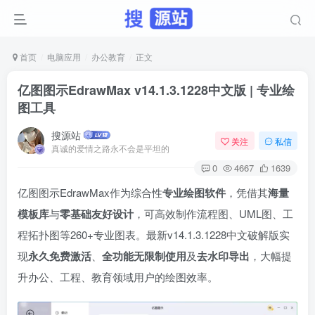
首页
电脑应用
办公教育
正文
亿图图示EdrawMax v14.1.3.1228中文版 | 专业绘
图工具
搜源站
关注
私信
真诚的爱情之路永不会是平坦的
0
4667
1639
亿图图示EdrawMax作为综合性
专业绘图软件
，凭借其
海量
模板库
与
零基础友好设计
，可高效制作流程图、UML图、工
程拓扑图等260+专业图表。最新v14.1.3.1228中文破解版实
现
永久免费激活
、
全功能无限制使用
及
去水印导出
，大幅提
升办公、工程、教育领域用户的绘图效率。