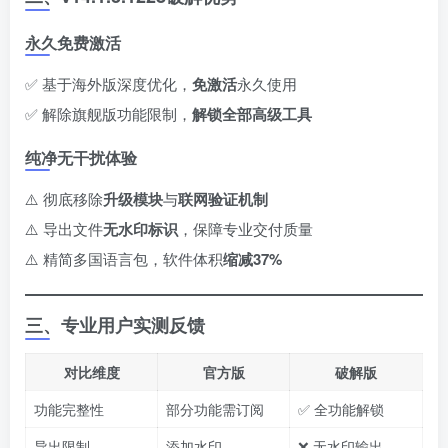
永久免费激活
✅ 基于海外版深度优化，​
免激活
永久使用
✅ 解除旗舰版功能限制，​
解锁全部高级工具
纯净无干扰体验
⚠️ 彻底移除
升级模块
与
联网验证机制
⚠️ 导出文件
无水印标识
，保障专业交付质量
⚠️ 精简多国语言包，软件体积
缩减37%​
三、专业用户实测反馈
对比维度
官方版
破解版
功能完整性
部分功能需订阅
✅ 全功能解锁
导出限制
添加水印
❌ 无水印输出