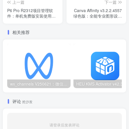
上一篇
下一篇
P6 Pro R2312项目管理软
Canva Affinity v3.2.2.4557
件：单机免费版安装使用指
绿色版：全能专业图形设计
南
工具
相关推荐
wx_channels V250621：微信视频号下载工具|支持Win/macOS
HEU KMS Activator v42.3.2：Window
评论
抢沙发
请登录后发表评论