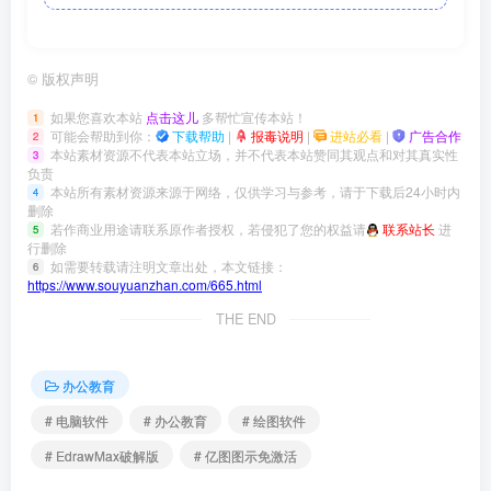
©
版权声明
如果您喜欢本站
点击这儿
多帮忙宣传本站！
1
可能会帮助到你：
下载帮助
|
报毒说明
|
进站必看
|
广告合作
2
本站素材资源不代表本站立场，并不代表本站赞同其观点和对其真实性
3
负责
本站所有素材资源来源于网络，仅供学习与参考，请于下载后24小时内
4
删除
若作商业用途请联系原作者授权，若侵犯了您的权益请
联系站长
进
5
行删除
如需要转载请注明文章出处，本文链接：
6
https://www.souyuanzhan.com/665.html
THE END
办公教育
# 电脑软件
# 办公教育
# 绘图软件
# EdrawMax破解版
# 亿图图示免激活