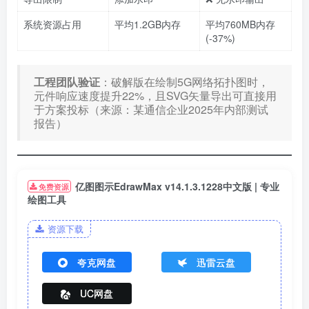
系统资源占用
平均1.2GB内存
平均760MB内存
(-37%)
工程团队验证
​：破解版在绘制5G网络拓扑图时，
元件响应速度提升22%，且SVG矢量导出可直接用
于方案投标（来源：某通信企业2025年内部测试
报告）
亿图图示EdrawMax v14.1.3.1228中文版 | 专业
免费资源
绘图工具
资源下载
夸克网盘
迅雷云盘
UC网盘