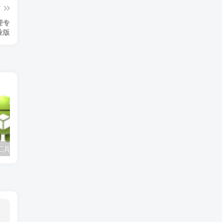
篇
管理专
业版
APK 信息查看工具：v1.42 支持包名解析
闪雷字幕下载器 V2.1：迅雷 API 精准字幕匹配工具