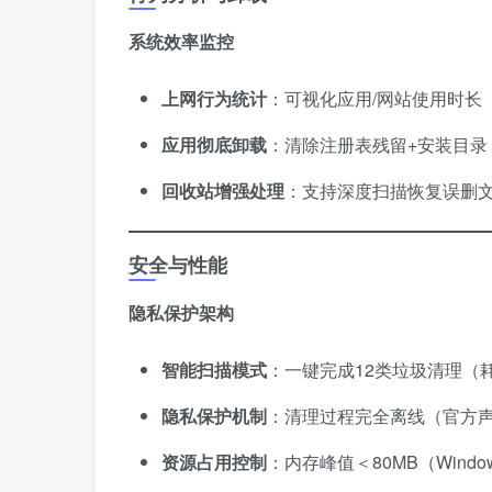
​系统效率监控​
​上网行为统计​
​：可视化应用/网站使用时
​应用彻底卸载​
​：清除注册表残留+安装目录
​回收站增强处理​
​：支持深度扫描恢复误删
安全与性能
​隐私保护架构​
​智能扫描模式​
​：一键完成12类垃圾清理（耗
​隐私保护机制​
​：清理过程完全离线（官方
​资源占用控制​
​：内存峰值＜80MB（Win