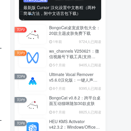
最新版 Cursor 汉化设置中文教程（两种
简单方法，附中文语言包下载）
BongoCat桌宠皮肤包大全：
TOP2
20款主题皮肤免费下载
1年前
9724人已阅读
wx_channels V250621：微
TOP3
信视频号下载工具|支持
Win/macOS
5个月前
9405人已阅读
Ultimate Vocal Remover
TOP4
v5.6.0汉化版：一键人声分
离工具
8个月前
9395人已阅读
BongoCat v0.8.2：跨平台桌
TOP5
面互动猫咪随加30款皮肤
8个月前
8825人已阅读
HEU KMS Activator
TOP6
v42.3.2：Windows/Office智