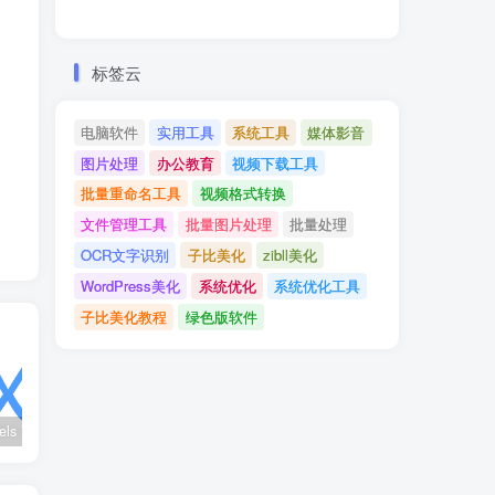
利器
标签云
电脑软件
实用工具
系统工具
媒体影音
图片处理
办公教育
视频下载工具
批量重命名工具
视频格式转换
文件管理工具
批量图片处理
批量处理
OCR文字识别
子比美化
zibll美化
WordPress美化
系统优化
系统优化工具
子比美化教程
绿色版软件
wx_channels V250621：微信视频号下载工具|支持Win/macOS
Ultimate Vocal Remover v5.6.0汉化版：一键人声分离工具
BongoCat v0.8.2：跨平台桌面互动猫咪随加30款皮肤