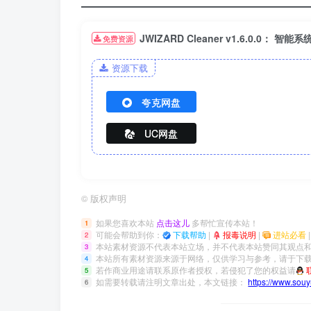
JWIZARD Cleaner v1.6.0.0： 
免费资源
资源下载
夸克网盘
UC网盘
©
版权声明
如果您喜欢本站
点击这儿
多帮忙宣传本站！
1
可能会帮助到你：
下载帮助
|
报毒说明
|
进站必看
2
本站素材资源不代表本站立场，并不代表本站赞同其观点
3
本站所有素材资源来源于网络，仅供学习与参考，请于下载
4
若作商业用途请联系原作者授权，若侵犯了您的权益请
5
如需要转载请注明文章出处，本文链接：
https://www.sou
6