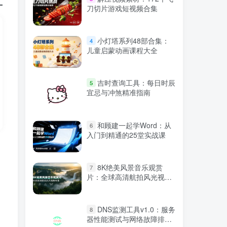
刀切片游戏短视频合集
小灯塔系列48部合集：
4
儿童启蒙动画课程大全
吉时查询工具：每日时辰
5
宜忌与冲煞精准指南
和顾建一起学Word：从
6
入门到精通的25堂实战课
8K绝美风景音乐观赏
7
片：全球高清航拍风光视频
合集
DNS监测工具v1.0：服务
8
器性能测试与网络故障排查