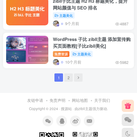
zibll子比主题 H2 H3 标题美化，提升
网站颜值与 SEO 排名
主题美化
9个月前
4887
WordPress 子比 zibll主题 添加宣传购
买页面教程[子比zibll美化]
免费资源
主题美化
10个月前
5982
1
2
友链申请
免责声明
网站地图
关于我们
Copyright © 2024 ·
搜源站
· 由
zibll主题
强力驱动.