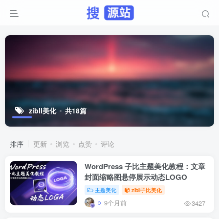
zibll美化
共18篇
排序
更新
浏览
点赞
评论
WordPress 子比主题美化教程：文章
封面缩略图悬停展示动态LOGO
主题美化
zibll子比美化
9个月前
3427